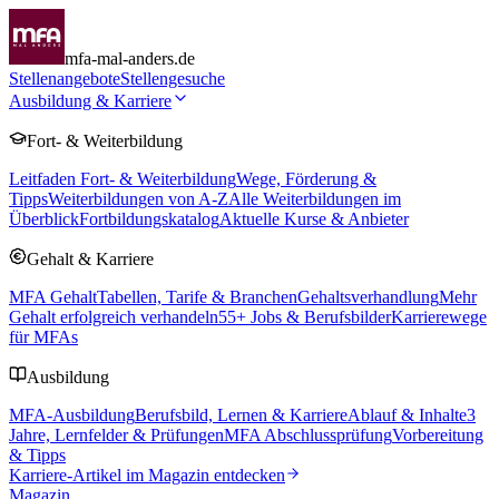
mfa-mal-anders.de
Stellenangebote
Stellengesuche
Ausbildung & Karriere
Fort- & Weiterbildung
Leitfaden Fort- & Weiterbildung
Wege, Förderung &
Tipps
Weiterbildungen von A-Z
Alle Weiterbildungen im
Überblick
Fortbildungskatalog
Aktuelle Kurse & Anbieter
Gehalt & Karriere
MFA Gehalt
Tabellen, Tarife & Branchen
Gehaltsverhandlung
Mehr
Gehalt erfolgreich verhandeln
55
+ Jobs & Berufsbilder
Karrierewege
für MFAs
Ausbildung
MFA-Ausbildung
Berufsbild, Lernen & Karriere
Ablauf & Inhalte
3
Jahre, Lernfelder & Prüfungen
MFA Abschlussprüfung
Vorbereitung
& Tipps
Karriere-Artikel im Magazin entdecken
Magazin