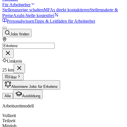
Für Arbeitgeber
Stellenanzeige schalten
MFAs direkt kontaktieren
Stellenpakete &
Preise
Azubi-Stelle kostenfrei
Personalwissen
Tipps & Leitfäden für Arbeitgeber
Jobs finden
Umkreis
25 km
Filter
Abonniere Jobs für Erkelenz
Alle
Ausbildung
Arbeitszeitmodell
Vollzeit
Teilzeit
Minijob