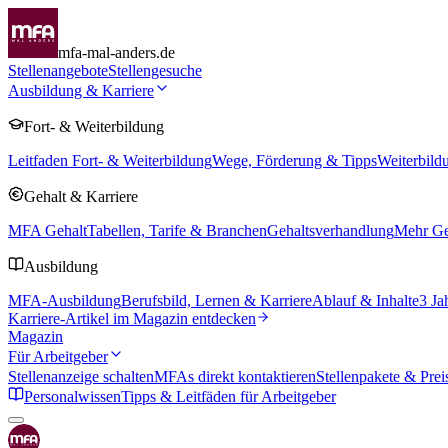
mfa-mal-anders.de
Stellenangebote
Stellengesuche
Ausbildung & Karriere
Fort- & Weiterbildung
Leitfaden Fort- & Weiterbildung
Wege, Förderung & Tipps
Weiterbild
Gehalt & Karriere
MFA Gehalt
Tabellen, Tarife & Branchen
Gehaltsverhandlung
Mehr Geh
Ausbildung
MFA-Ausbildung
Berufsbild, Lernen & Karriere
Ablauf & Inhalte
3 Ja
Karriere-Artikel im Magazin entdecken
Magazin
Für Arbeitgeber
Stellenanzeige schalten
MFAs direkt kontaktieren
Stellenpakete & Prei
Personalwissen
Tipps & Leitfäden für Arbeitgeber