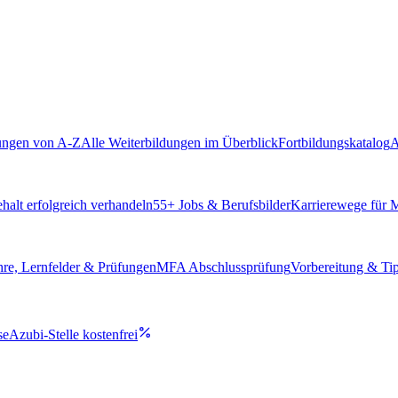
ungen von A-Z
Alle Weiterbildungen im Überblick
Fortbildungskatalog
A
alt erfolgreich verhandeln
55
+ Jobs & Berufsbilder
Karrierewege für
hre, Lernfelder & Prüfungen
MFA Abschlussprüfung
Vorbereitung & Ti
se
Azubi-Stelle kostenfrei