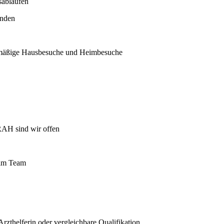
sabläufen
enden
gelmäßige Hausbesuche und Heimbesuche
ERAH sind wir offen
 im Team
rzthelferin oder vergleichbare Qualifikation