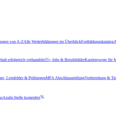
ungen von A-Z
Alle Weiterbildungen im Überblick
Fortbildungskatalog
A
alt erfolgreich verhandeln
55
+ Jobs & Berufsbilder
Karrierewege für
hre, Lernfelder & Prüfungen
MFA Abschlussprüfung
Vorbereitung & Ti
se
Azubi-Stelle kostenfrei