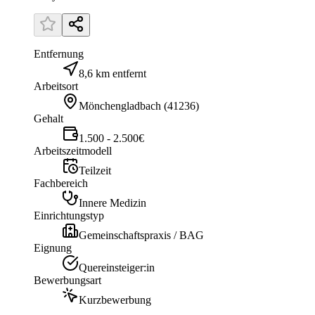
Entfernung
8,6 km entfernt
Arbeitsort
Mönchengladbach
(
41236
)
Gehalt
1.500 - 2.500€
Arbeitszeitmodell
Teilzeit
Fachbereich
Innere Medizin
Einrichtungstyp
Gemeinschaftspraxis / BAG
Eignung
Quereinsteiger:in
Bewerbungsart
Kurzbewerbung