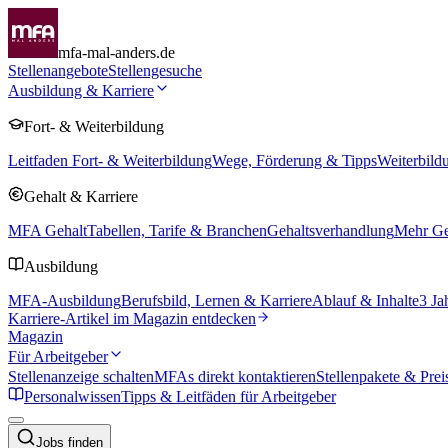
mfa-mal-anders.de
Stellenangebote
Stellengesuche
Ausbildung & Karriere
Fort- & Weiterbildung
Leitfaden Fort- & Weiterbildung
Wege, Förderung & Tipps
Weiterbild
Gehalt & Karriere
MFA Gehalt
Tabellen, Tarife & Branchen
Gehaltsverhandlung
Mehr Geh
Ausbildung
MFA-Ausbildung
Berufsbild, Lernen & Karriere
Ablauf & Inhalte
3 Ja
Karriere-Artikel im Magazin entdecken
Magazin
Für Arbeitgeber
Stellenanzeige schalten
MFAs direkt kontaktieren
Stellenpakete & Prei
Personalwissen
Tipps & Leitfäden für Arbeitgeber
Jobs finden