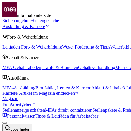
mfa-mal-anders.de
Stellenangebote
Stellengesuche
Ausbildung & Karriere
Fort- & Weiterbildung
Leitfaden Fort- & Weiterbildung
Wege, Förderung & Tipps
Weiterbild
Gehalt & Karriere
MFA Gehalt
Tabellen, Tarife & Branchen
Gehaltsverhandlung
Mehr Geh
Ausbildung
MFA-Ausbildung
Berufsbild, Lernen & Karriere
Ablauf & Inhalte
3 Ja
Karriere-Artikel im Magazin entdecken
Magazin
Für Arbeitgeber
Stellenanzeige schalten
MFAs direkt kontaktieren
Stellenpakete & Prei
Personalwissen
Tipps & Leitfäden für Arbeitgeber
Jobs finden