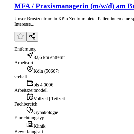
MFA / Praxismanagerin (m/w/d) am B
Unser Brustzentrum in Köln Zentrum bietet Patientinnen eine s
Interesse...
Entfernung
82,6 km entfernt
Arbeitsort
Köln
(
50667
)
Gehalt
bis 4.000€
Arbeitszeitmodell
Vollzeit | Teilzeit
Fachbereich
Gynäkologie
Einrichtungstyp
Klinik
Bewerbungsart