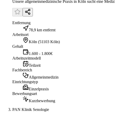
Unsere allgemeinmedizinische Praxis in Köln sucht eine Medizin
Entfernung
78,9 km entfernt
Arbeitsort
Köln
(
51103 Köln
)
Gehalt
1.600 - 1.800€
Arbeitszeitmodell
Teilzeit
Fachbereich
Allgemeinmedizin
Einrichtungstyp
Einzelpraxis
Bewerbungsart
Kurzbewerbung
PAN Klinik Senologie