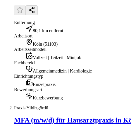
Entfernung
80,1 km entfernt
Arbeitsort
Köln
(
51103
)
Arbeitszeitmodell
Vollzeit | Teilzeit | Minijob
Fachbereich
Allgemeinmedizin | Kardiologie
Einrichtungstyp
Einzelpraxis
Bewerbungsart
Kurzbewerbung
Praxis Yildizgördü
MFA (m/w/d) für Hausarztpraxis in Kö