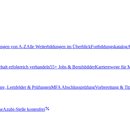
ungen von A-Z
Alle Weiterbildungen im Überblick
Fortbildungskatalog
A
alt erfolgreich verhandeln
55
+ Jobs & Berufsbilder
Karrierewege für
hre, Lernfelder & Prüfungen
MFA Abschlussprüfung
Vorbereitung & Ti
se
Azubi-Stelle kostenfrei