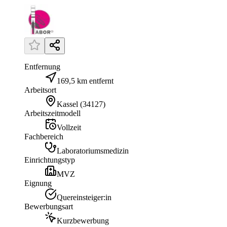
Entfernung
169,5 km entfernt
Arbeitsort
Kassel
(
34127
)
Arbeitszeitmodell
Vollzeit
Fachbereich
Laboratoriumsmedizin
Einrichtungstyp
MVZ
Eignung
Quereinsteiger:in
Bewerbungsart
Kurzbewerbung