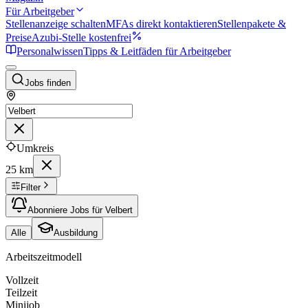
Für Arbeitgeber
Stellenanzeige schalten
MFAs direkt kontaktieren
Stellenpakete &
Preise
Azubi-Stelle kostenfrei
Personalwissen
Tipps & Leitfäden für Arbeitgeber
Jobs finden
Umkreis
25 km
Filter
Abonniere Jobs für Velbert
Alle
Ausbildung
Arbeitszeitmodell
Vollzeit
Teilzeit
Minijob