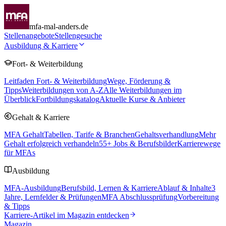
mfa-mal-anders.de
Stellenangebote
Stellengesuche
Ausbildung & Karriere
Fort- & Weiterbildung
Leitfaden Fort- & Weiterbildung
Wege, Förderung &
Tipps
Weiterbildungen von A-Z
Alle Weiterbildungen im
Überblick
Fortbildungskatalog
Aktuelle Kurse & Anbieter
Gehalt & Karriere
MFA Gehalt
Tabellen, Tarife & Branchen
Gehaltsverhandlung
Mehr
Gehalt erfolgreich verhandeln
55
+ Jobs & Berufsbilder
Karrierewege
für MFAs
Ausbildung
MFA-Ausbildung
Berufsbild, Lernen & Karriere
Ablauf & Inhalte
3
Jahre, Lernfelder & Prüfungen
MFA Abschlussprüfung
Vorbereitung
& Tipps
Karriere-Artikel im Magazin entdecken
Magazin