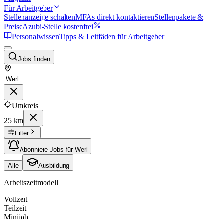
Für Arbeitgeber
Stellenanzeige schalten
MFAs direkt kontaktieren
Stellenpakete &
Preise
Azubi-Stelle kostenfrei
Personalwissen
Tipps & Leitfäden für Arbeitgeber
Jobs finden
Umkreis
25 km
Filter
Abonniere Jobs für Werl
Alle
Ausbildung
Arbeitszeitmodell
Vollzeit
Teilzeit
Minijob