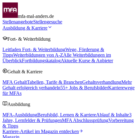
mfa-mal-anders.de
Stellenangebote
Stellengesuche
Ausbildung & Karriere
Fort- & Weiterbildung
Leitfaden Fort- & Weiterbildung
Wege, Förderung &
Tipps
Weiterbildungen von A-Z
Alle Weiterbildungen im
Überblick
Fortbildungskatalog
Aktuelle Kurse & Anbieter
Gehalt & Karriere
MFA Gehalt
Tabellen, Tarife & Branchen
Gehaltsverhandlung
Mehr
Gehalt erfolgreich verhandeln
55
+ Jobs & Berufsbilder
Karrierewege
für MFAs
Ausbildung
MFA-Ausbildung
Berufsbild, Lernen & Karriere
Ablauf & Inhalte
3
Jahre, Lernfelder & Prüfungen
MFA Abschlussprüfung
Vorbereitung
& Tipps
Karriere-Artikel im Magazin entdecken
Magazin