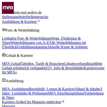
mfa-mal-anders.de
Stellenangebote
Stellengesuche
Ausbildung & Karriere
Fort- & Weiterbildung
Leitfaden Fort- & Weiterbildung
Wege, Förderung &
Tipps
Weiterbildungen von A-Z
Alle Weiterbildungen im
Überblick
Fortbildungskatalog
Aktuelle Kurse & Anbieter
Gehalt & Karriere
MFA Gehalt
Tabellen, Tarife & Branchen
Gehaltsverhandlung
Mehr
Gehalt erfolgreich verhandeln
55
+ Jobs & Berufsbilder
Karrierewege
für MFAs
Ausbildung
MFA-Ausbildung
Berufsbild, Lernen & Karriere
Ablauf & Inhalte
3
Jahre, Lernfelder & Prüfungen
MFA Abschlussprüfung
Vorbereitung
& Tipps
Karriere-Artikel im Magazin entdecken
Magazin