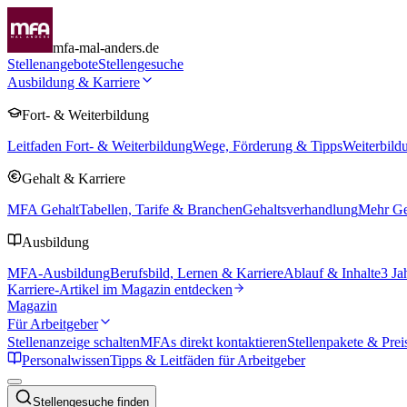
mfa-mal-anders.de
Stellenangebote
Stellengesuche
Ausbildung & Karriere
Fort- & Weiterbildung
Leitfaden Fort- & Weiterbildung
Wege, Förderung & Tipps
Weiterbild
Gehalt & Karriere
MFA Gehalt
Tabellen, Tarife & Branchen
Gehaltsverhandlung
Mehr Geh
Ausbildung
MFA-Ausbildung
Berufsbild, Lernen & Karriere
Ablauf & Inhalte
3 Ja
Karriere-Artikel im Magazin entdecken
Magazin
Für Arbeitgeber
Stellenanzeige schalten
MFAs direkt kontaktieren
Stellenpakete & Prei
Personalwissen
Tipps & Leitfäden für Arbeitgeber
Stellengesuche finden