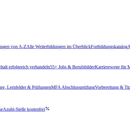
ungen von A-Z
Alle Weiterbildungen im Überblick
Fortbildungskatalog
A
alt erfolgreich verhandeln
55
+ Jobs & Berufsbilder
Karrierewege für
hre, Lernfelder & Prüfungen
MFA Abschlussprüfung
Vorbereitung & Ti
se
Azubi-Stelle kostenfrei