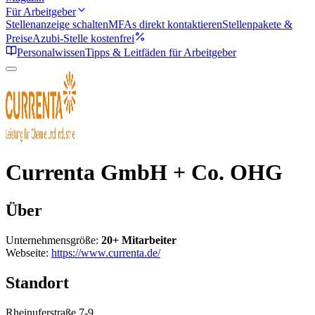
Für Arbeitgeber
Stellenanzeige schalten
MFAs direkt kontaktieren
Stellenpakete &
Preise
Azubi-Stelle kostenfrei
Personalwissen
Tipps & Leitfäden für Arbeitgeber
Currenta GmbH + Co. OHG
Über
Unternehmensgröße:
20+ Mitarbeiter
Webseite:
https://www.currenta.de/
Standort
Rheinuferstraße 7-9