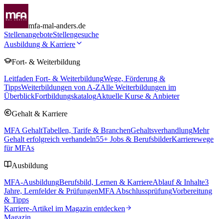
mfa-mal-anders.de
Stellenangebote
Stellengesuche
Ausbildung & Karriere
Fort- & Weiterbildung
Leitfaden Fort- & Weiterbildung
Wege, Förderung &
Tipps
Weiterbildungen von A-Z
Alle Weiterbildungen im
Überblick
Fortbildungskatalog
Aktuelle Kurse & Anbieter
Gehalt & Karriere
MFA Gehalt
Tabellen, Tarife & Branchen
Gehaltsverhandlung
Mehr
Gehalt erfolgreich verhandeln
55
+ Jobs & Berufsbilder
Karrierewege
für MFAs
Ausbildung
MFA-Ausbildung
Berufsbild, Lernen & Karriere
Ablauf & Inhalte
3
Jahre, Lernfelder & Prüfungen
MFA Abschlussprüfung
Vorbereitung
& Tipps
Karriere-Artikel im Magazin entdecken
Magazin