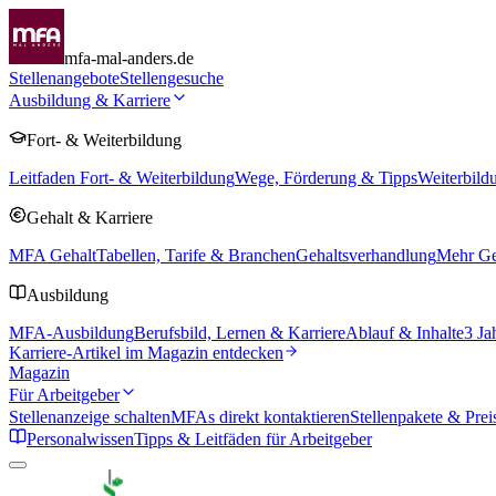
mfa-mal-anders.de
Stellenangebote
Stellengesuche
Ausbildung & Karriere
Fort- & Weiterbildung
Leitfaden Fort- & Weiterbildung
Wege, Förderung & Tipps
Weiterbild
Gehalt & Karriere
MFA Gehalt
Tabellen, Tarife & Branchen
Gehaltsverhandlung
Mehr Geh
Ausbildung
MFA-Ausbildung
Berufsbild, Lernen & Karriere
Ablauf & Inhalte
3 Ja
Karriere-Artikel im Magazin entdecken
Magazin
Für Arbeitgeber
Stellenanzeige schalten
MFAs direkt kontaktieren
Stellenpakete & Prei
Personalwissen
Tipps & Leitfäden für Arbeitgeber