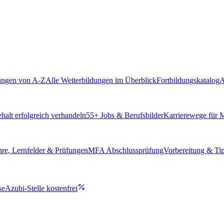
ungen von A-Z
Alle Weiterbildungen im Überblick
Fortbildungskatalog
A
alt erfolgreich verhandeln
55
+ Jobs & Berufsbilder
Karrierewege für
hre, Lernfelder & Prüfungen
MFA Abschlussprüfung
Vorbereitung & Ti
se
Azubi-Stelle kostenfrei