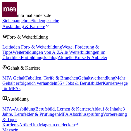
mfa-mal-anders.de
Stellenangebote
Stellengesuche
Ausbildung & Karriere
Fort- & Weiterbildung
Leitfaden Fort- & Weiterbildung
Wege, Förderung &
Tipps
Weiterbildungen von A-Z
Alle Weiterbildungen im
Überblick
Fortbildungskatalog
Aktuelle Kurse & Anbieter
Gehalt & Karriere
MFA Gehalt
Tabellen, Tarife & Branchen
Gehaltsverhandlung
Mehr
Gehalt erfolgreich verhandeln
55
+ Jobs & Berufsbilder
Karrierewege
für MFAs
Ausbildung
MFA-Ausbildung
Berufsbild, Lernen & Karriere
Ablauf & Inhalte
3
Jahre, Lernfelder & Prüfungen
MFA Abschlussprüfung
Vorbereitung
& Tipps
Karriere-Artikel im Magazin entdecken
Magazin