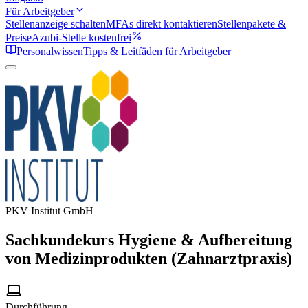
Für Arbeitgeber
Stellenanzeige schalten
MFAs direkt kontaktieren
Stellenpakete &
Preise
Azubi-Stelle kostenfrei
Personalwissen
Tipps & Leitfäden für Arbeitgeber
PKV Institut GmbH
Sachkundekurs Hygiene & Aufbereitung
von Medizinprodukten (Zahnarztpraxis)
Durchführung