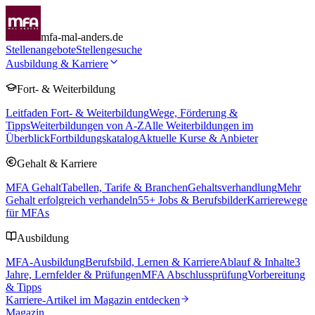
mfa-mal-anders.de
Stellenangebote
Stellengesuche
Ausbildung & Karriere
Fort- & Weiterbildung
Leitfaden Fort- & Weiterbildung
Wege, Förderung &
Tipps
Weiterbildungen von A-Z
Alle Weiterbildungen im
Überblick
Fortbildungskatalog
Aktuelle Kurse & Anbieter
Gehalt & Karriere
MFA Gehalt
Tabellen, Tarife & Branchen
Gehaltsverhandlung
Mehr
Gehalt erfolgreich verhandeln
55
+ Jobs & Berufsbilder
Karrierewege
für MFAs
Ausbildung
MFA-Ausbildung
Berufsbild, Lernen & Karriere
Ablauf & Inhalte
3
Jahre, Lernfelder & Prüfungen
MFA Abschlussprüfung
Vorbereitung
& Tipps
Karriere-Artikel im Magazin entdecken
Magazin