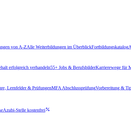
ungen von A-Z
Alle Weiterbildungen im Überblick
Fortbildungskatalog
A
alt erfolgreich verhandeln
55
+ Jobs & Berufsbilder
Karrierewege für
hre, Lernfelder & Prüfungen
MFA Abschlussprüfung
Vorbereitung & Ti
se
Azubi-Stelle kostenfrei