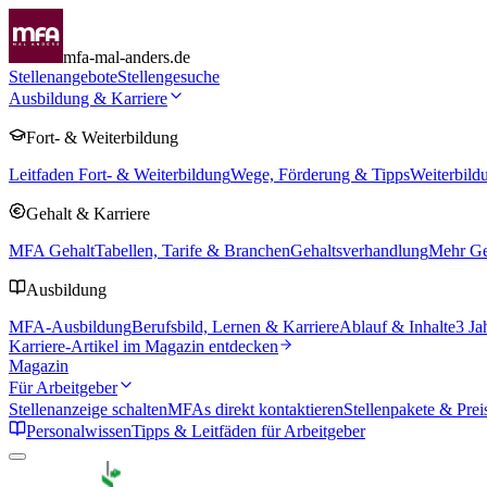
mfa-mal-anders.de
Stellenangebote
Stellengesuche
Ausbildung & Karriere
Fort- & Weiterbildung
Leitfaden Fort- & Weiterbildung
Wege, Förderung & Tipps
Weiterbild
Gehalt & Karriere
MFA Gehalt
Tabellen, Tarife & Branchen
Gehaltsverhandlung
Mehr Geh
Ausbildung
MFA-Ausbildung
Berufsbild, Lernen & Karriere
Ablauf & Inhalte
3 Ja
Karriere-Artikel im Magazin entdecken
Magazin
Für Arbeitgeber
Stellenanzeige schalten
MFAs direkt kontaktieren
Stellenpakete & Prei
Personalwissen
Tipps & Leitfäden für Arbeitgeber