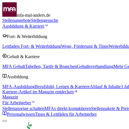
mfa-mal-anders.de
Stellenangebote
Stellengesuche
Ausbildung & Karriere
Fort- & Weiterbildung
Leitfaden Fort- & Weiterbildung
Wege, Förderung & Tipps
Weiterbild
Gehalt & Karriere
MFA Gehalt
Tabellen, Tarife & Branchen
Gehaltsverhandlung
Mehr Geh
Ausbildung
MFA-Ausbildung
Berufsbild, Lernen & Karriere
Ablauf & Inhalte
3 Ja
Karriere-Artikel im Magazin entdecken
Magazin
Für Arbeitgeber
Stellenanzeige schalten
MFAs direkt kontaktieren
Stellenpakete & Prei
Personalwissen
Tipps & Leitfäden für Arbeitgeber