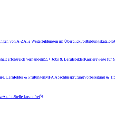
ungen von A-Z
Alle Weiterbildungen im Überblick
Fortbildungskatalog
A
alt erfolgreich verhandeln
55
+ Jobs & Berufsbilder
Karrierewege für
hre, Lernfelder & Prüfungen
MFA Abschlussprüfung
Vorbereitung & Ti
se
Azubi-Stelle kostenfrei