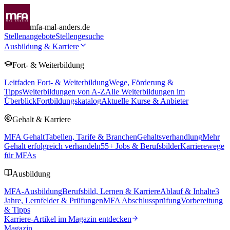
mfa-mal-anders.de
Stellenangebote
Stellengesuche
Ausbildung & Karriere
Fort- & Weiterbildung
Leitfaden Fort- & Weiterbildung
Wege, Förderung &
Tipps
Weiterbildungen von A-Z
Alle Weiterbildungen im
Überblick
Fortbildungskatalog
Aktuelle Kurse & Anbieter
Gehalt & Karriere
MFA Gehalt
Tabellen, Tarife & Branchen
Gehaltsverhandlung
Mehr
Gehalt erfolgreich verhandeln
55
+ Jobs & Berufsbilder
Karrierewege
für MFAs
Ausbildung
MFA-Ausbildung
Berufsbild, Lernen & Karriere
Ablauf & Inhalte
3
Jahre, Lernfelder & Prüfungen
MFA Abschlussprüfung
Vorbereitung
& Tipps
Karriere-Artikel im Magazin entdecken
Magazin