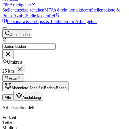
Für Arbeitgeber
Stellenanzeige schalten
MFAs direkt kontaktieren
Stellenpakete &
Preise
Azubi-Stelle kostenfrei
Personalwissen
Tipps & Leitfäden für Arbeitgeber
Jobs finden
Umkreis
25 km
Filter
Abonniere Jobs für Baden-Baden
Alle
Ausbildung
Arbeitszeitmodell
Vollzeit
Teilzeit
Minijob