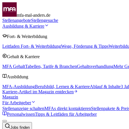
mfa-mal-anders.de
Stellenangebote
Stellengesuche
Ausbildung & Karriere
Fort- & Weiterbildung
Leitfaden Fort- & Weiterbildung
Wege, Förderung & Tipps
Weiterbild
Gehalt & Karriere
MFA Gehalt
Tabellen, Tarife & Branchen
Gehaltsverhandlung
Mehr Geh
Ausbildung
MFA-Ausbildung
Berufsbild, Lernen & Karriere
Ablauf & Inhalte
3 Ja
Karriere-Artikel im Magazin entdecken
Magazin
Für Arbeitgeber
Stellenanzeige schalten
MFAs direkt kontaktieren
Stellenpakete & Prei
Personalwissen
Tipps & Leitfäden für Arbeitgeber
Jobs finden