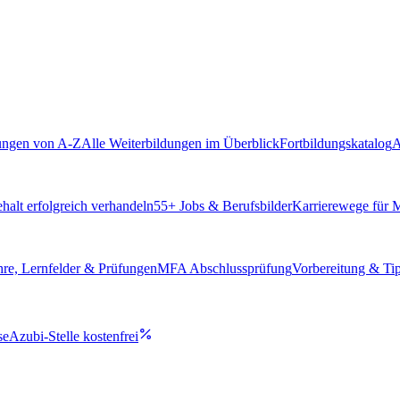
ungen von A-Z
Alle Weiterbildungen im Überblick
Fortbildungskatalog
A
alt erfolgreich verhandeln
55
+ Jobs & Berufsbilder
Karrierewege für
hre, Lernfelder & Prüfungen
MFA Abschlussprüfung
Vorbereitung & Ti
se
Azubi-Stelle kostenfrei