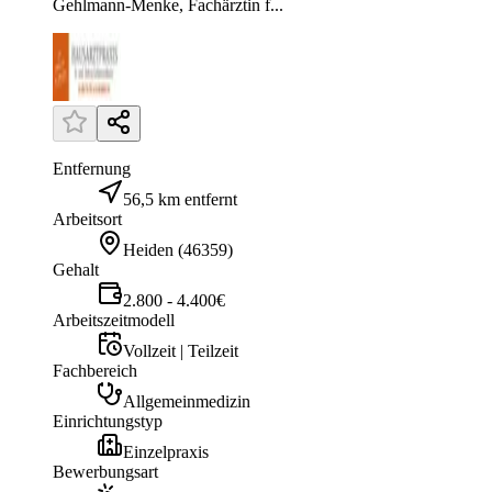
Gehlmann-Menke, Fachärztin f...
Entfernung
56,5 km entfernt
Arbeitsort
Heiden
(
46359
)
Gehalt
2.800 - 4.400€
Arbeitszeitmodell
Vollzeit | Teilzeit
Fachbereich
Allgemeinmedizin
Einrichtungstyp
Einzelpraxis
Bewerbungsart