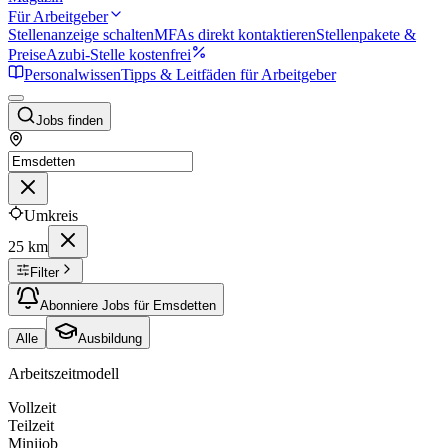
Für Arbeitgeber
Stellenanzeige schalten
MFAs direkt kontaktieren
Stellenpakete &
Preise
Azubi-Stelle kostenfrei
Personalwissen
Tipps & Leitfäden für Arbeitgeber
Jobs finden
Umkreis
25 km
Filter
Abonniere Jobs für Emsdetten
Alle
Ausbildung
Arbeitszeitmodell
Vollzeit
Teilzeit
Minijob