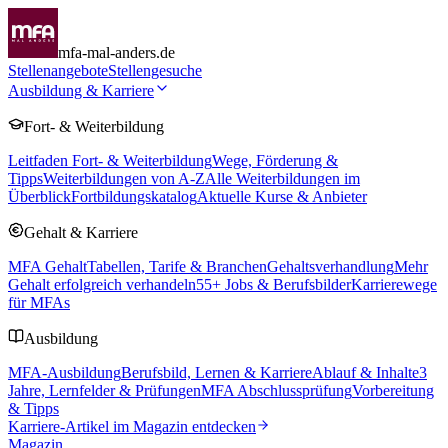
mfa-mal-anders.de
Stellenangebote
Stellengesuche
Ausbildung & Karriere
Fort- & Weiterbildung
Leitfaden Fort- & Weiterbildung
Wege, Förderung &
Tipps
Weiterbildungen von A-Z
Alle Weiterbildungen im
Überblick
Fortbildungskatalog
Aktuelle Kurse & Anbieter
Gehalt & Karriere
MFA Gehalt
Tabellen, Tarife & Branchen
Gehaltsverhandlung
Mehr
Gehalt erfolgreich verhandeln
55
+ Jobs & Berufsbilder
Karrierewege
für MFAs
Ausbildung
MFA-Ausbildung
Berufsbild, Lernen & Karriere
Ablauf & Inhalte
3
Jahre, Lernfelder & Prüfungen
MFA Abschlussprüfung
Vorbereitung
& Tipps
Karriere-Artikel im Magazin entdecken
Magazin