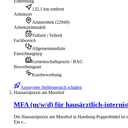
Entfernung
132,1 km entfernt
Arbeitsort
Ammersbek
(
22949
)
Arbeitszeitmodell
Vollzeit | Teilzeit
Fachbereich
Allgemeinmedizin
Einrichtungstyp
Gemeinschaftspraxis / BAG
Bewerbungsart
Kurzbewerbung
Anonymes Stellengesuch schalten
Hausarztpraxis am Moorhof
MFA (m/w/d) für hausärztlich-interni
Die Hausarztpraxis am Moorhof in Hamburg-Poppenbüttel ist ei
Ein e...