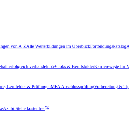
ungen von A-Z
Alle Weiterbildungen im Überblick
Fortbildungskatalog
A
alt erfolgreich verhandeln
55
+ Jobs & Berufsbilder
Karrierewege für
hre, Lernfelder & Prüfungen
MFA Abschlussprüfung
Vorbereitung & Ti
se
Azubi-Stelle kostenfrei