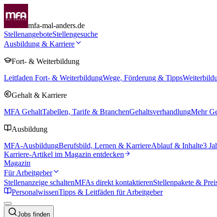
mfa-mal-anders.de
Stellenangebote
Stellengesuche
Ausbildung & Karriere
Fort- & Weiterbildung
Leitfaden Fort- & Weiterbildung
Wege, Förderung & Tipps
Weiterbild
Gehalt & Karriere
MFA Gehalt
Tabellen, Tarife & Branchen
Gehaltsverhandlung
Mehr Geh
Ausbildung
MFA-Ausbildung
Berufsbild, Lernen & Karriere
Ablauf & Inhalte
3 Ja
Karriere-Artikel im Magazin entdecken
Magazin
Für Arbeitgeber
Stellenanzeige schalten
MFAs direkt kontaktieren
Stellenpakete & Prei
Personalwissen
Tipps & Leitfäden für Arbeitgeber
Jobs finden