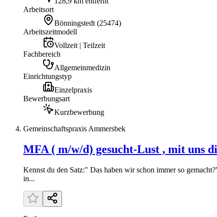
128,9 km entfernt
Arbeitsort
Bönningstedt
(
25474
)
Arbeitszeitmodell
Vollzeit | Teilzeit
Fachbereich
Allgemeinmedizin
Einrichtungstyp
Einzelpraxis
Bewerbungsart
Kurzbewerbung
Gemeinschaftspraxis Ammersbek
MFA ( m/w/d) gesucht-Lust , mit uns d
Kennst du den Satz:" Das haben wir schon immer so gemacht?" 
in...