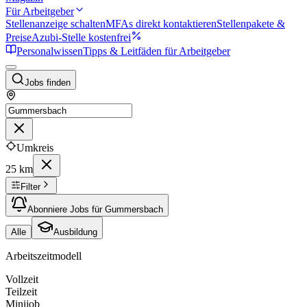
Für Arbeitgeber
Stellenanzeige schalten
MFAs direkt kontaktieren
Stellenpakete &
Preise
Azubi-Stelle kostenfrei
Personalwissen
Tipps & Leitfäden für Arbeitgeber
Jobs finden
Umkreis
25 km
Filter
Abonniere Jobs für Gummersbach
Alle
Ausbildung
Arbeitszeitmodell
Vollzeit
Teilzeit
Minijob