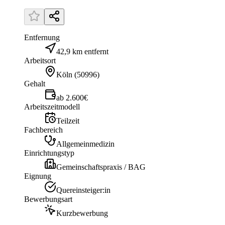
Entfernung
42,9 km entfernt
Arbeitsort
Köln
(
50996
)
Gehalt
ab 2.600€
Arbeitszeitmodell
Teilzeit
Fachbereich
Allgemeinmedizin
Einrichtungstyp
Gemeinschaftspraxis / BAG
Eignung
Quereinsteiger:in
Bewerbungsart
Kurzbewerbung