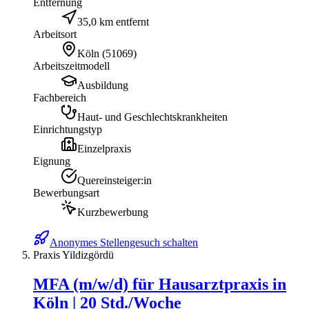
Entfernung
35,0 km entfernt
Arbeitsort
Köln
(
51069
)
Arbeitszeitmodell
Ausbildung
Fachbereich
Haut- und Geschlechtskrankheiten
Einrichtungstyp
Einzelpraxis
Eignung
Quereinsteiger:in
Bewerbungsart
Kurzbewerbung
Anonymes Stellengesuch schalten
Praxis Yildizgördü
MFA (m/w/d) für Hausarztpraxis in
Köln | 20 Std./Woche