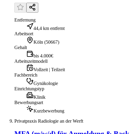
Entfernung
44,4 km entfernt
Arbeitsort
Köln
(
50667
)
Gehalt
bis 4.000€
Arbeitszeitmodell
Vollzeit | Teilzeit
Fachbereich
Gynäkologie
Einrichtungstyp
Klinik
Bewerbungsart
Kurzbewerbung
Privatpraxis Radiologie an der Werft
MFA (m/w/d) für Anmeldung & Back