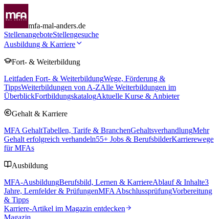
mfa-mal-anders.de
Stellenangebote
Stellengesuche
Ausbildung & Karriere
Fort- & Weiterbildung
Leitfaden Fort- & Weiterbildung
Wege, Förderung &
Tipps
Weiterbildungen von A-Z
Alle Weiterbildungen im
Überblick
Fortbildungskatalog
Aktuelle Kurse & Anbieter
Gehalt & Karriere
MFA Gehalt
Tabellen, Tarife & Branchen
Gehaltsverhandlung
Mehr
Gehalt erfolgreich verhandeln
55
+ Jobs & Berufsbilder
Karrierewege
für MFAs
Ausbildung
MFA-Ausbildung
Berufsbild, Lernen & Karriere
Ablauf & Inhalte
3
Jahre, Lernfelder & Prüfungen
MFA Abschlussprüfung
Vorbereitung
& Tipps
Karriere-Artikel im Magazin entdecken
Magazin