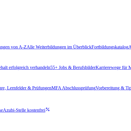
ungen von A-Z
Alle Weiterbildungen im Überblick
Fortbildungskatalog
A
alt erfolgreich verhandeln
55
+ Jobs & Berufsbilder
Karrierewege für
hre, Lernfelder & Prüfungen
MFA Abschlussprüfung
Vorbereitung & Ti
se
Azubi-Stelle kostenfrei