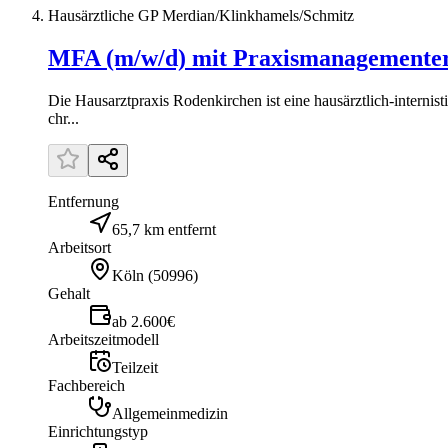
Hausärztliche GP Merdian/Klinkhamels/Schmitz
MFA (m/w/d) mit Praxismanagementer
Die Hausarztpraxis Rodenkirchen ist eine hausärztlich-interni
chr...
Entfernung
65,7 km entfernt
Arbeitsort
Köln
(
50996
)
Gehalt
ab 2.600€
Arbeitszeitmodell
Teilzeit
Fachbereich
Allgemeinmedizin
Einrichtungstyp