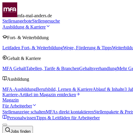
mfa-mal-anders.de
Stellenangebote
Stellengesuche
Ausbildung & Karriere
Fort- & Weiterbildung
Leitfaden Fort- & Weiterbildung
Wege, Förderung & Tipps
Weiterbild
Gehalt & Karriere
MFA Gehalt
Tabellen, Tarife & Branchen
Gehaltsverhandlung
Mehr Geh
Ausbildung
MFA-Ausbildung
Berufsbild, Lernen & Karriere
Ablauf & Inhalte
3 Ja
Karriere-Artikel im Magazin entdecken
Magazin
Für Arbeitgeber
Stellenanzeige schalten
MFAs direkt kontaktieren
Stellenpakete & Prei
Personalwissen
Tipps & Leitfäden für Arbeitgeber
Jobs finden