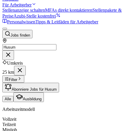
Für Arbeitgeber
Stellenanzeige schalten
MFAs direkt kontaktieren
Stellenpakete &
Preise
Azubi-Stelle kostenfrei
Personalwissen
Tipps & Leitfäden für Arbeitgeber
Jobs finden
Umkreis
25 km
Filter
Abonniere Jobs für Husum
Alle
Ausbildung
Arbeitszeitmodell
Vollzeit
Teilzeit
Minijob