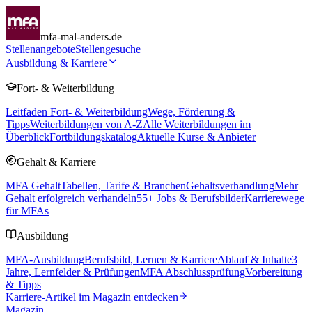
mfa-mal-anders.de
Stellenangebote
Stellengesuche
Ausbildung & Karriere
Fort- & Weiterbildung
Leitfaden Fort- & Weiterbildung
Wege, Förderung &
Tipps
Weiterbildungen von A-Z
Alle Weiterbildungen im
Überblick
Fortbildungskatalog
Aktuelle Kurse & Anbieter
Gehalt & Karriere
MFA Gehalt
Tabellen, Tarife & Branchen
Gehaltsverhandlung
Mehr
Gehalt erfolgreich verhandeln
55
+ Jobs & Berufsbilder
Karrierewege
für MFAs
Ausbildung
MFA-Ausbildung
Berufsbild, Lernen & Karriere
Ablauf & Inhalte
3
Jahre, Lernfelder & Prüfungen
MFA Abschlussprüfung
Vorbereitung
& Tipps
Karriere-Artikel im Magazin entdecken
Magazin