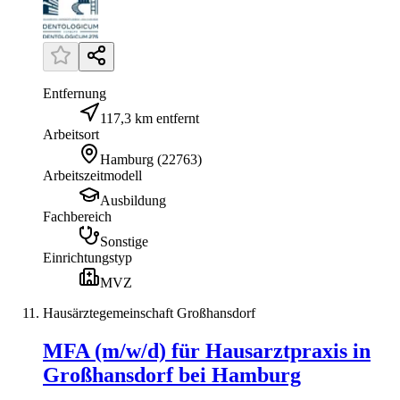
Entfernung
117,3 km entfernt
Arbeitsort
Hamburg
(
22763
)
Arbeitszeitmodell
Ausbildung
Fachbereich
Sonstige
Einrichtungstyp
MVZ
Hausärztegemeinschaft Großhansdorf
MFA (m/w/d) für Hausarztpraxis in
Großhansdorf bei Hamburg