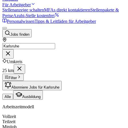
Für Arbeitgeber
Stellenanzeige schalten
MFAs direkt kontaktieren
Stellenpakete &
Preise
Azubi-Stelle kostenfrei
Personalwissen
Tipps & Leitfäden für Arbeitgeber
Jobs finden
Umkreis
25 km
Filter
Abonniere Jobs für Karlsruhe
Alle
Ausbildung
Arbeitszeitmodell
Vollzeit
Teilzeit
Minijob