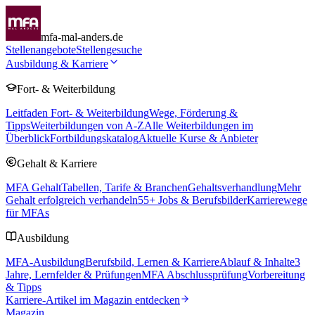
mfa-mal-anders.de
Stellenangebote
Stellengesuche
Ausbildung & Karriere
Fort- & Weiterbildung
Leitfaden Fort- & Weiterbildung
Wege, Förderung &
Tipps
Weiterbildungen von A-Z
Alle Weiterbildungen im
Überblick
Fortbildungskatalog
Aktuelle Kurse & Anbieter
Gehalt & Karriere
MFA Gehalt
Tabellen, Tarife & Branchen
Gehaltsverhandlung
Mehr
Gehalt erfolgreich verhandeln
55
+ Jobs & Berufsbilder
Karrierewege
für MFAs
Ausbildung
MFA-Ausbildung
Berufsbild, Lernen & Karriere
Ablauf & Inhalte
3
Jahre, Lernfelder & Prüfungen
MFA Abschlussprüfung
Vorbereitung
& Tipps
Karriere-Artikel im Magazin entdecken
Magazin