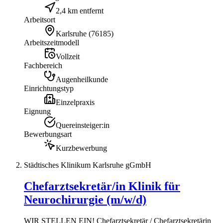
2,4 km entfernt
Arbeitsort
Karlsruhe
(
76185
)
Arbeitszeitmodell
Vollzeit
Fachbereich
Augenheilkunde
Einrichtungstyp
Einzelpraxis
Eignung
Quereinsteiger:in
Bewerbungsart
Kurzbewerbung
Städtisches Klinikum Karlsruhe gGmbH
Chefarztsekretär/in Klinik für
Neurochirurgie (m/w/d)
WIR STELLEN EIN! Chefarztsekretär / Chefarztsekretärin