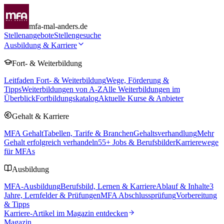
mfa-mal-anders.de
Stellenangebote
Stellengesuche
Ausbildung & Karriere
Fort- & Weiterbildung
Leitfaden Fort- & Weiterbildung
Wege, Förderung &
Tipps
Weiterbildungen von A-Z
Alle Weiterbildungen im
Überblick
Fortbildungskatalog
Aktuelle Kurse & Anbieter
Gehalt & Karriere
MFA Gehalt
Tabellen, Tarife & Branchen
Gehaltsverhandlung
Mehr
Gehalt erfolgreich verhandeln
55
+ Jobs & Berufsbilder
Karrierewege
für MFAs
Ausbildung
MFA-Ausbildung
Berufsbild, Lernen & Karriere
Ablauf & Inhalte
3
Jahre, Lernfelder & Prüfungen
MFA Abschlussprüfung
Vorbereitung
& Tipps
Karriere-Artikel im Magazin entdecken
Magazin