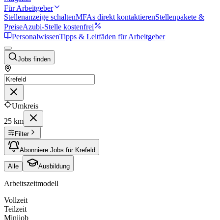
Für Arbeitgeber
Stellenanzeige schalten
MFAs direkt kontaktieren
Stellenpakete &
Preise
Azubi-Stelle kostenfrei
Personalwissen
Tipps & Leitfäden für Arbeitgeber
Jobs finden
Umkreis
25 km
Filter
Abonniere Jobs für Krefeld
Alle
Ausbildung
Arbeitszeitmodell
Vollzeit
Teilzeit
Minijob