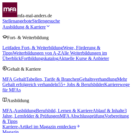
mfa-mal-anders.de
Stellenangebote
Stellengesuche
Ausbildung & Karriere
Fort- & Weiterbildung
Leitfaden Fort- & Weiterbildung
Wege, Förderung &
Tipps
Weiterbildungen von A-Z
Alle Weiterbildungen im
Überblick
Fortbildungskatalog
Aktuelle Kurse & Anbieter
Gehalt & Karriere
MFA Gehalt
Tabellen, Tarife & Branchen
Gehaltsverhandlung
Mehr
Gehalt erfolgreich verhandeln
55
+ Jobs & Berufsbilder
Karrierewege
für MFAs
Ausbildung
MFA-Ausbildung
Berufsbild, Lernen & Karriere
Ablauf & Inhalte
3
Jahre, Lernfelder & Prüfungen
MFA Abschlussprüfung
Vorbereitung
& Tipps
Karriere-Artikel im Magazin entdecken
Magazin