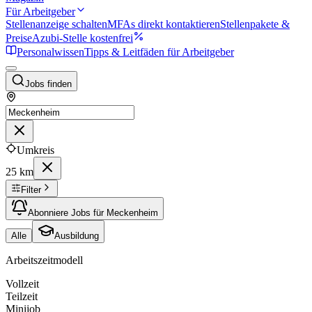
Für Arbeitgeber
Stellenanzeige schalten
MFAs direkt kontaktieren
Stellenpakete &
Preise
Azubi-Stelle kostenfrei
Personalwissen
Tipps & Leitfäden für Arbeitgeber
Jobs finden
Umkreis
25 km
Filter
Abonniere Jobs für Meckenheim
Alle
Ausbildung
Arbeitszeitmodell
Vollzeit
Teilzeit
Minijob