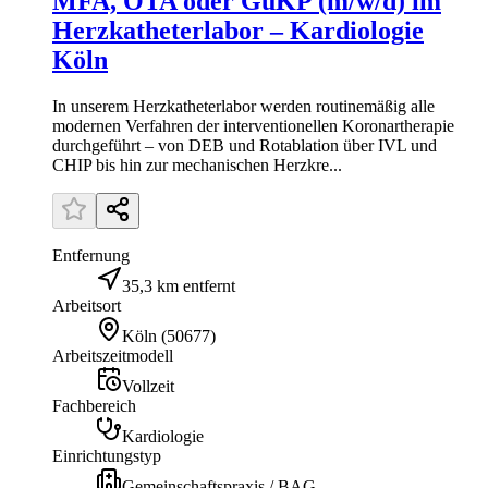
MFA, OTA oder GuKP (m/w/d) im
Herzkatheterlabor – Kardiologie
Köln
In unserem Herzkatheterlabor werden routinemäßig alle
modernen Verfahren der interventionellen Koronartherapie
durchgeführt – von DEB und Rotablation über IVL und
CHIP bis hin zur mechanischen Herzkre...
Entfernung
35,3 km entfernt
Arbeitsort
Köln
(
50677
)
Arbeitszeitmodell
Vollzeit
Fachbereich
Kardiologie
Einrichtungstyp
Gemeinschaftspraxis / BAG