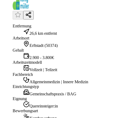
Entfernung
26,6 km entfernt
Arbeitsort
Erftstadt
(
50374
)
Gehalt
2.900 - 3.800€
Arbeitszeitmodell
Vollzeit | Teilzeit
Fachbereich
Allgemeinmedizin | Innere Medizin
Einrichtungstyp
Gemeinschaftspraxis / BAG
Eignung
Quereinsteiger:in
Bewerbungsart