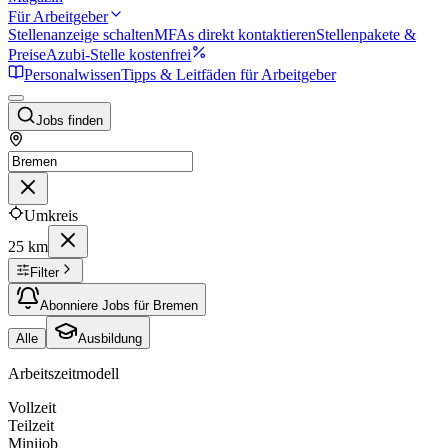
Für Arbeitgeber
Stellenanzeige schalten
MFAs direkt kontaktieren
Stellenpakete &
Preise
Azubi-Stelle kostenfrei
Personalwissen
Tipps & Leitfäden für Arbeitgeber
Jobs finden
Umkreis
25 km
Filter
Abonniere Jobs für Bremen
Alle
Ausbildung
Arbeitszeitmodell
Vollzeit
Teilzeit
Minijob