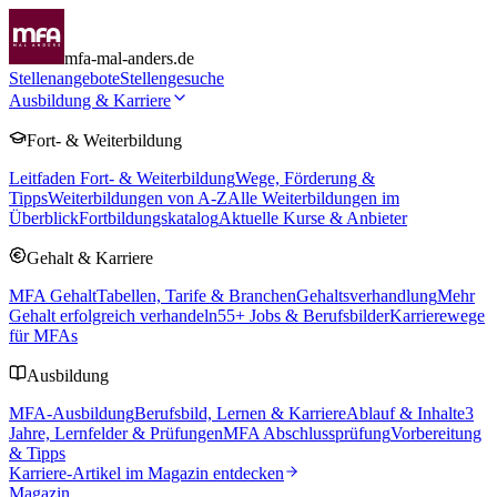
mfa-mal-anders.de
Stellenangebote
Stellengesuche
Ausbildung & Karriere
Fort- & Weiterbildung
Leitfaden Fort- & Weiterbildung
Wege, Förderung &
Tipps
Weiterbildungen von A-Z
Alle Weiterbildungen im
Überblick
Fortbildungskatalog
Aktuelle Kurse & Anbieter
Gehalt & Karriere
MFA Gehalt
Tabellen, Tarife & Branchen
Gehaltsverhandlung
Mehr
Gehalt erfolgreich verhandeln
55
+ Jobs & Berufsbilder
Karrierewege
für MFAs
Ausbildung
MFA-Ausbildung
Berufsbild, Lernen & Karriere
Ablauf & Inhalte
3
Jahre, Lernfelder & Prüfungen
MFA Abschlussprüfung
Vorbereitung
& Tipps
Karriere-Artikel im Magazin entdecken
Magazin