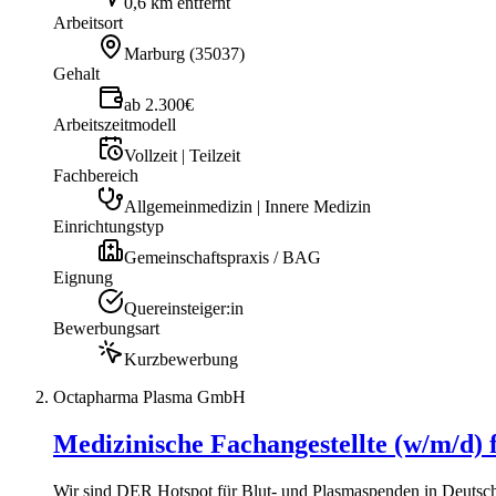
0,6 km entfernt
Arbeitsort
Marburg
(
35037
)
Gehalt
ab 2.300€
Arbeitszeitmodell
Vollzeit | Teilzeit
Fachbereich
Allgemeinmedizin | Innere Medizin
Einrichtungstyp
Gemeinschaftspraxis / BAG
Eignung
Quereinsteiger:in
Bewerbungsart
Kurzbewerbung
Octapharma Plasma GmbH
Medizinische Fachangestellte (w/m/d) 
Wir sind DER Hotspot für Blut- und Plasmaspenden in Deutschl