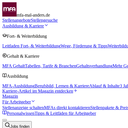
mfa-mal-anders.de
Stellenangebote
Stellengesuche
Ausbildung & Karriere
Fort- & Weiterbildung
Leitfaden Fort- & Weiterbildung
Wege, Förderung & Tipps
Weiterbild
Gehalt & Karriere
MFA Gehalt
Tabellen, Tarife & Branchen
Gehaltsverhandlung
Mehr Geh
Ausbildung
MFA-Ausbildung
Berufsbild, Lernen & Karriere
Ablauf & Inhalte
3 Ja
Karriere-Artikel im Magazin entdecken
Magazin
Für Arbeitgeber
Stellenanzeige schalten
MFAs direkt kontaktieren
Stellenpakete & Prei
Personalwissen
Tipps & Leitfäden für Arbeitgeber
Jobs finden