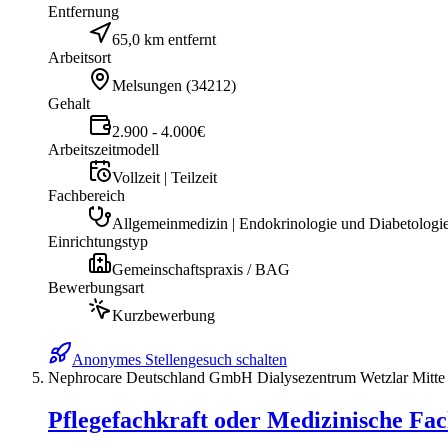
Entfernung
65,0 km entfernt
Arbeitsort
Melsungen
(
34212
)
Gehalt
2.900 - 4.000€
Arbeitszeitmodell
Vollzeit | Teilzeit
Fachbereich
Allgemeinmedizin | Endokrinologie und Diabetologie
Einrichtungstyp
Gemeinschaftspraxis / BAG
Bewerbungsart
Kurzbewerbung
Anonymes Stellengesuch schalten
Nephrocare Deutschland GmbH Dialysezentrum Wetzlar Mitte
Pflegefachkraft oder Medizinische Fach