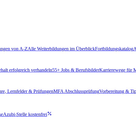
ungen von A-Z
Alle Weiterbildungen im Überblick
Fortbildungskatalog
A
alt erfolgreich verhandeln
55
+ Jobs & Berufsbilder
Karrierewege für
hre, Lernfelder & Prüfungen
MFA Abschlussprüfung
Vorbereitung & Ti
se
Azubi-Stelle kostenfrei