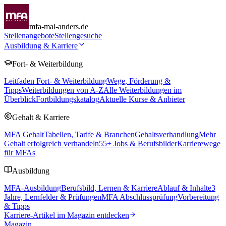
mfa-mal-anders.de
Stellenangebote
Stellengesuche
Ausbildung & Karriere
Fort- & Weiterbildung
Leitfaden Fort- & Weiterbildung
Wege, Förderung &
Tipps
Weiterbildungen von A-Z
Alle Weiterbildungen im
Überblick
Fortbildungskatalog
Aktuelle Kurse & Anbieter
Gehalt & Karriere
MFA Gehalt
Tabellen, Tarife & Branchen
Gehaltsverhandlung
Mehr
Gehalt erfolgreich verhandeln
55
+ Jobs & Berufsbilder
Karrierewege
für MFAs
Ausbildung
MFA-Ausbildung
Berufsbild, Lernen & Karriere
Ablauf & Inhalte
3
Jahre, Lernfelder & Prüfungen
MFA Abschlussprüfung
Vorbereitung
& Tipps
Karriere-Artikel im Magazin entdecken
Magazin