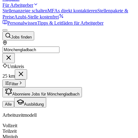
Für Arbeitgeber
Stellenanzeige schalten
MFAs direkt kontaktieren
Stellenpakete &
Preise
Azubi-Stelle kostenfrei
Personalwissen
Tipps & Leitfäden für Arbeitgeber
Jobs finden
Umkreis
25 km
Filter
Abonniere Jobs für Mönchengladbach
Alle
Ausbildung
Arbeitszeitmodell
Vollzeit
Teilzeit
Minijob