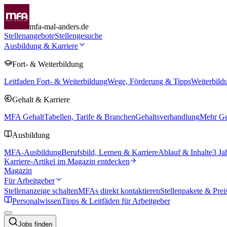
mfa-mal-anders.de
Stellenangebote
Stellengesuche
Ausbildung & Karriere
Fort- & Weiterbildung
Leitfaden Fort- & Weiterbildung
Wege, Förderung & Tipps
Weiterbild
Gehalt & Karriere
MFA Gehalt
Tabellen, Tarife & Branchen
Gehaltsverhandlung
Mehr Geh
Ausbildung
MFA-Ausbildung
Berufsbild, Lernen & Karriere
Ablauf & Inhalte
3 Ja
Karriere-Artikel im Magazin entdecken
Magazin
Für Arbeitgeber
Stellenanzeige schalten
MFAs direkt kontaktieren
Stellenpakete & Prei
Personalwissen
Tipps & Leitfäden für Arbeitgeber
Jobs finden