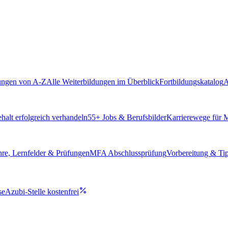
ungen von A-Z
Alle Weiterbildungen im Überblick
Fortbildungskatalog
A
alt erfolgreich verhandeln
55
+ Jobs & Berufsbilder
Karrierewege für
hre, Lernfelder & Prüfungen
MFA Abschlussprüfung
Vorbereitung & Ti
se
Azubi-Stelle kostenfrei