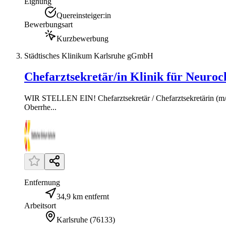
Eignung
Quereinsteiger:in
Bewerbungsart
Kurzbewerbung
Städtisches Klinikum Karlsruhe gGmbH
Chefarztsekretär/in Klinik für Neuroc
WIR STELLEN EIN! Chefarztsekretär / Chefarztsekretärin (m/w/
Oberrhe...
Entfernung
34,9 km entfernt
Arbeitsort
Karlsruhe
(
76133
)