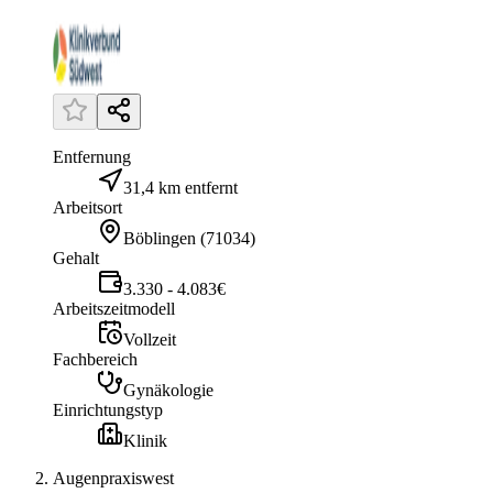
Entfernung
31,4 km entfernt
Arbeitsort
Böblingen
(
71034
)
Gehalt
3.330 - 4.083€
Arbeitszeitmodell
Vollzeit
Fachbereich
Gynäkologie
Einrichtungstyp
Klinik
Augenpraxiswest