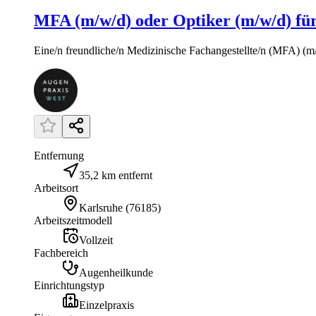
MFA (m/w/d) oder Optiker (m/w/d) für
Eine/n freundliche/n Medizinische Fachangestellte/n (MFA) (m/w/d) od
Entfernung
35,2 km entfernt
Arbeitsort
Karlsruhe
(
76185
)
Arbeitszeitmodell
Vollzeit
Fachbereich
Augenheilkunde
Einrichtungstyp
Einzelpraxis