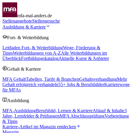
mfa-mal-anders.de
Stellenangebote
Stellengesuche
Ausbildung & Karriere
Fort- & Weiterbildung
Leitfaden Fort- & Weiterbildung
Wege, Förderung &
Tipps
Weiterbildungen von A-Z
Alle Weiterbildungen im
Überblick
Fortbildungskatalog
Aktuelle Kurse & Anbieter
Gehalt & Karriere
MFA Gehalt
Tabellen, Tarife & Branchen
Gehaltsverhandlung
Mehr
Gehalt erfolgreich verhandeln
55
+ Jobs & Berufsbilder
Karrierewege
für MFAs
Ausbildung
MFA-Ausbildung
Berufsbild, Lernen & Karriere
Ablauf & Inhalte
3
Jahre, Lernfelder & Prüfungen
MFA Abschlussprüfung
Vorbereitung
& Tipps
Karriere-Artikel im Magazin entdecken
Magazin