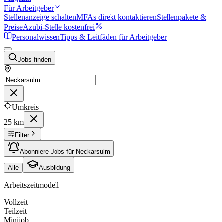
Für Arbeitgeber
Stellenanzeige schalten
MFAs direkt kontaktieren
Stellenpakete &
Preise
Azubi-Stelle kostenfrei
Personalwissen
Tipps & Leitfäden für Arbeitgeber
Jobs finden
Umkreis
25 km
Filter
Abonniere Jobs für Neckarsulm
Alle
Ausbildung
Arbeitszeitmodell
Vollzeit
Teilzeit
Minijob