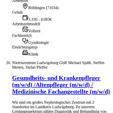
Arbeitsort
Böblingen
(
71034
)
Gehalt
3.330 - 4.083€
Arbeitszeitmodell
Vollzeit
Fachbereich
Gynäkologie
Einrichtungstyp
Klinik
Nierenzentrum Ludwigsburg GbR Michael Späth, Steffen
Merten, Stefan Pfeffer
Gesundheits- und Krankenpfleger
(m/w/d) /Altenpfleger (m/w/d) /
Medizinische Fachangestellte (m/w/d)
Wir sind ein großes Nephrologisches Zentrum mit 2
Standorten im Landkreis Ludwigsburg. Zu unserem
Leistungsspektrum zählen Diagnostik und Behandlung von