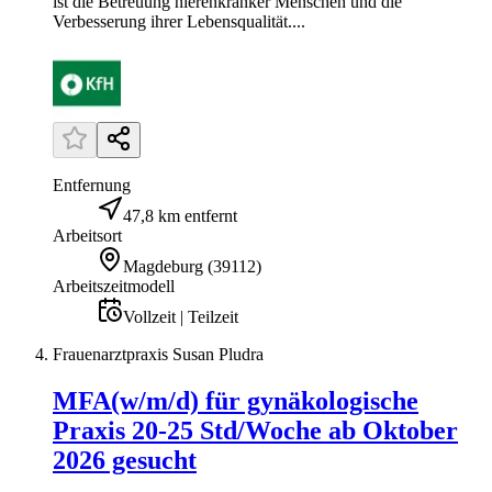
ist die Betreuung nierenkranker Menschen und die
Verbesserung ihrer Lebensqualität....
Entfernung
47,8 km entfernt
Arbeitsort
Magdeburg
(
39112
)
Arbeitszeitmodell
Vollzeit | Teilzeit
Frauenarztpraxis Susan Pludra
MFA(w/m/d) für gynäkologische
Praxis 20-25 Std/Woche ab Oktober
2026 gesucht