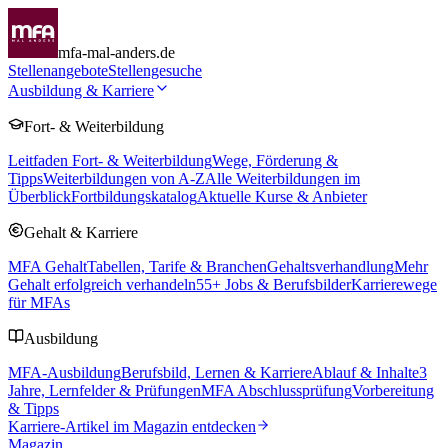
mfa-mal-anders.de
Stellenangebote
Stellengesuche
Ausbildung & Karriere
Fort- & Weiterbildung
Leitfaden Fort- & Weiterbildung
Wege, Förderung &
Tipps
Weiterbildungen von A-Z
Alle Weiterbildungen im
Überblick
Fortbildungskatalog
Aktuelle Kurse & Anbieter
Gehalt & Karriere
MFA Gehalt
Tabellen, Tarife & Branchen
Gehaltsverhandlung
Mehr
Gehalt erfolgreich verhandeln
55
+ Jobs & Berufsbilder
Karrierewege
für MFAs
Ausbildung
MFA-Ausbildung
Berufsbild, Lernen & Karriere
Ablauf & Inhalte
3
Jahre, Lernfelder & Prüfungen
MFA Abschlussprüfung
Vorbereitung
& Tipps
Karriere-Artikel im Magazin entdecken
Magazin