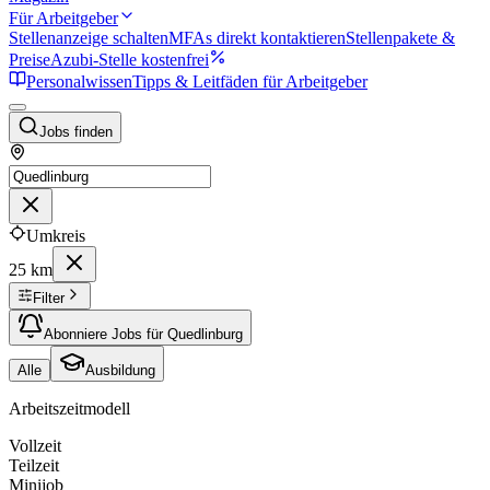
Für Arbeitgeber
Stellenanzeige schalten
MFAs direkt kontaktieren
Stellenpakete &
Preise
Azubi-Stelle kostenfrei
Personalwissen
Tipps & Leitfäden für Arbeitgeber
Jobs finden
Umkreis
25 km
Filter
Abonniere Jobs für Quedlinburg
Alle
Ausbildung
Arbeitszeitmodell
Vollzeit
Teilzeit
Minijob