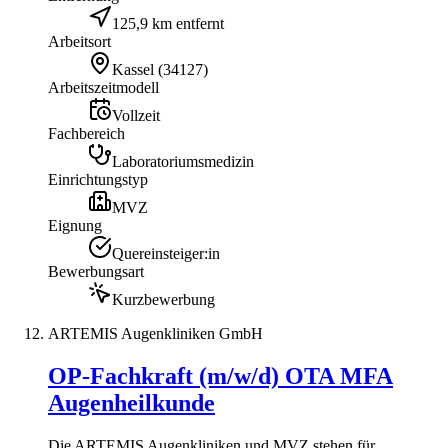
125,9 km entfernt
Arbeitsort
Kassel
(
34127
)
Arbeitszeitmodell
Vollzeit
Fachbereich
Laboratoriumsmedizin
Einrichtungstyp
MVZ
Eignung
Quereinsteiger:in
Bewerbungsart
Kurzbewerbung
ARTEMIS Augenkliniken GmbH
OP-Fachkraft (m/w/d) OTA MFA
Augenheilkunde
Die ARTEMIS Augenkliniken und MVZ stehen für