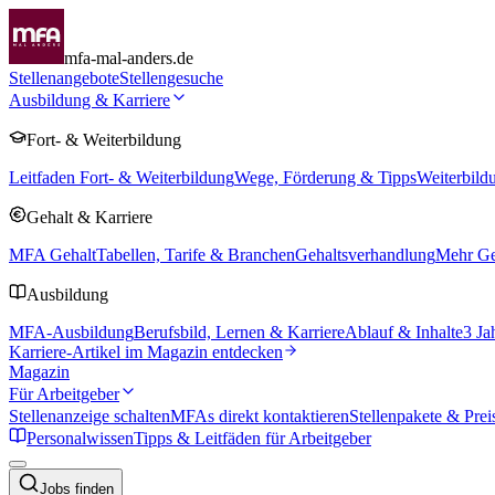
mfa-mal-anders.de
Stellenangebote
Stellengesuche
Ausbildung & Karriere
Fort- & Weiterbildung
Leitfaden Fort- & Weiterbildung
Wege, Förderung & Tipps
Weiterbild
Gehalt & Karriere
MFA Gehalt
Tabellen, Tarife & Branchen
Gehaltsverhandlung
Mehr Geh
Ausbildung
MFA-Ausbildung
Berufsbild, Lernen & Karriere
Ablauf & Inhalte
3 Ja
Karriere-Artikel im Magazin entdecken
Magazin
Für Arbeitgeber
Stellenanzeige schalten
MFAs direkt kontaktieren
Stellenpakete & Prei
Personalwissen
Tipps & Leitfäden für Arbeitgeber
Jobs finden