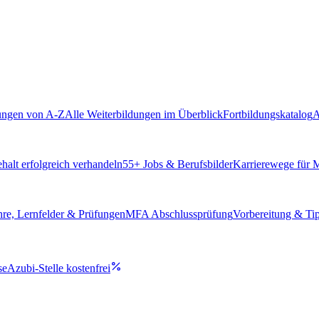
ungen von A-Z
Alle Weiterbildungen im Überblick
Fortbildungskatalog
A
alt erfolgreich verhandeln
55
+ Jobs & Berufsbilder
Karrierewege für
hre, Lernfelder & Prüfungen
MFA Abschlussprüfung
Vorbereitung & Ti
se
Azubi-Stelle kostenfrei