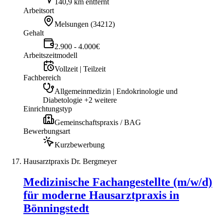
140,9 km entfernt
Arbeitsort
Melsungen
(
34212
)
Gehalt
2.900 - 4.000€
Arbeitszeitmodell
Vollzeit | Teilzeit
Fachbereich
Allgemeinmedizin | Endokrinologie und
Diabetologie +2 weitere
Einrichtungstyp
Gemeinschaftspraxis / BAG
Bewerbungsart
Kurzbewerbung
Hausarztpraxis Dr. Bergmeyer
Medizinische Fachangestellte (m/w/d)
für moderne Hausarztpraxis in
Bönningstedt