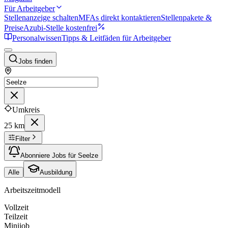
Für Arbeitgeber
Stellenanzeige schalten
MFAs direkt kontaktieren
Stellenpakete &
Preise
Azubi-Stelle kostenfrei
Personalwissen
Tipps & Leitfäden für Arbeitgeber
Jobs finden
Umkreis
25 km
Filter
Abonniere Jobs für Seelze
Alle
Ausbildung
Arbeitszeitmodell
Vollzeit
Teilzeit
Minijob