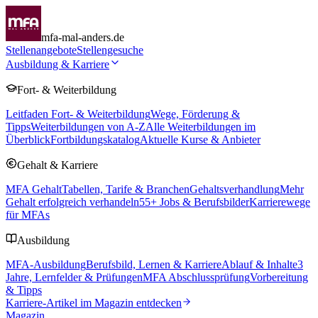
mfa-mal-anders.de
Stellenangebote
Stellengesuche
Ausbildung & Karriere
Fort- & Weiterbildung
Leitfaden Fort- & Weiterbildung
Wege, Förderung &
Tipps
Weiterbildungen von A-Z
Alle Weiterbildungen im
Überblick
Fortbildungskatalog
Aktuelle Kurse & Anbieter
Gehalt & Karriere
MFA Gehalt
Tabellen, Tarife & Branchen
Gehaltsverhandlung
Mehr
Gehalt erfolgreich verhandeln
55
+ Jobs & Berufsbilder
Karrierewege
für MFAs
Ausbildung
MFA-Ausbildung
Berufsbild, Lernen & Karriere
Ablauf & Inhalte
3
Jahre, Lernfelder & Prüfungen
MFA Abschlussprüfung
Vorbereitung
& Tipps
Karriere-Artikel im Magazin entdecken
Magazin