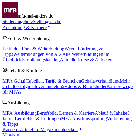
mfa-mal-anders.de
Stellenangebote
Stellengesuche
Ausbildung & Karriere
Fort- & Weiterbildung
Leitfaden Fort- & Weiterbildung
Wege, Förderung &
Tipps
Weiterbildungen von A-Z
Alle Weiterbildungen im
Überblick
Fortbildungskatalog
Aktuelle Kurse & Anbieter
Gehalt & Karriere
MFA Gehalt
Tabellen, Tarife & Branchen
Gehaltsverhandlung
Mehr
Gehalt erfolgreich verhandeln
55
+ Jobs & Berufsbilder
Karrierewege
für MFAs
Ausbildung
MFA-Ausbildung
Berufsbild, Lernen & Karriere
Ablauf & Inhalte
3
Jahre, Lernfelder & Prüfungen
MFA Abschlussprüfung
Vorbereitung
& Tipps
Karriere-Artikel im Magazin entdecken
Magazin