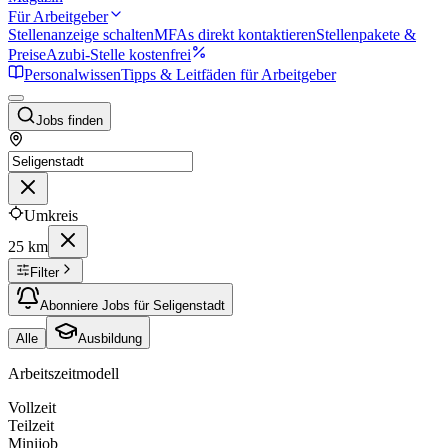
Für Arbeitgeber
Stellenanzeige schalten
MFAs direkt kontaktieren
Stellenpakete &
Preise
Azubi-Stelle kostenfrei
Personalwissen
Tipps & Leitfäden für Arbeitgeber
Jobs finden
Umkreis
25 km
Filter
Abonniere Jobs für Seligenstadt
Alle
Ausbildung
Arbeitszeitmodell
Vollzeit
Teilzeit
Minijob