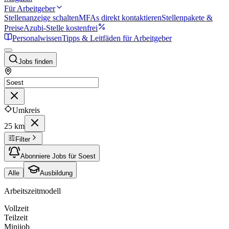
Für Arbeitgeber
Stellenanzeige schalten
MFAs direkt kontaktieren
Stellenpakete &
Preise
Azubi-Stelle kostenfrei
Personalwissen
Tipps & Leitfäden für Arbeitgeber
Jobs finden
Umkreis
25 km
Filter
Abonniere Jobs für Soest
Alle
Ausbildung
Arbeitszeitmodell
Vollzeit
Teilzeit
Minijob