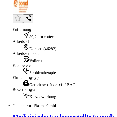
Entfernung
80,2 km entfernt
Arbeitsort
Dorsten
(
46282
)
Arbeitszeitmodell
Vollzeit
Fachbereich
Strahlentherapie
Einrichtungstyp
Gemeinschaftspraxis / BAG
Bewerbungsart
Kurzbewerbung
Octapharma Plasma GmbH
Medizinische Fachangestellte (w/m/d)