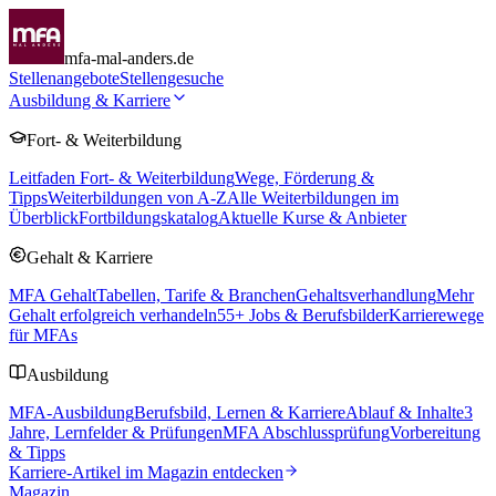
mfa-mal-anders.de
Stellenangebote
Stellengesuche
Ausbildung & Karriere
Fort- & Weiterbildung
Leitfaden Fort- & Weiterbildung
Wege, Förderung &
Tipps
Weiterbildungen von A-Z
Alle Weiterbildungen im
Überblick
Fortbildungskatalog
Aktuelle Kurse & Anbieter
Gehalt & Karriere
MFA Gehalt
Tabellen, Tarife & Branchen
Gehaltsverhandlung
Mehr
Gehalt erfolgreich verhandeln
55
+ Jobs & Berufsbilder
Karrierewege
für MFAs
Ausbildung
MFA-Ausbildung
Berufsbild, Lernen & Karriere
Ablauf & Inhalte
3
Jahre, Lernfelder & Prüfungen
MFA Abschlussprüfung
Vorbereitung
& Tipps
Karriere-Artikel im Magazin entdecken
Magazin