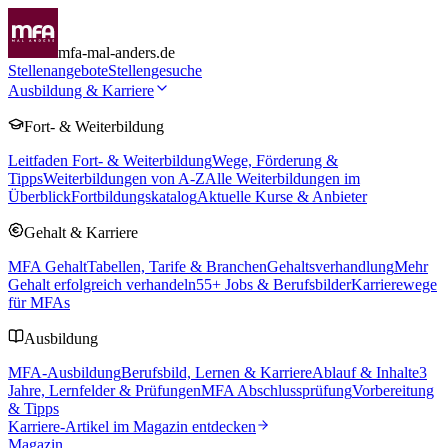
mfa-mal-anders.de
Stellenangebote
Stellengesuche
Ausbildung & Karriere
Fort- & Weiterbildung
Leitfaden Fort- & Weiterbildung
Wege, Förderung &
Tipps
Weiterbildungen von A-Z
Alle Weiterbildungen im
Überblick
Fortbildungskatalog
Aktuelle Kurse & Anbieter
Gehalt & Karriere
MFA Gehalt
Tabellen, Tarife & Branchen
Gehaltsverhandlung
Mehr
Gehalt erfolgreich verhandeln
55
+ Jobs & Berufsbilder
Karrierewege
für MFAs
Ausbildung
MFA-Ausbildung
Berufsbild, Lernen & Karriere
Ablauf & Inhalte
3
Jahre, Lernfelder & Prüfungen
MFA Abschlussprüfung
Vorbereitung
& Tipps
Karriere-Artikel im Magazin entdecken
Magazin