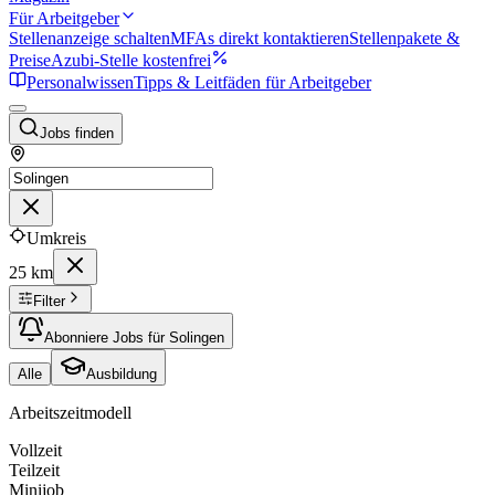
Für Arbeitgeber
Stellenanzeige schalten
MFAs direkt kontaktieren
Stellenpakete &
Preise
Azubi-Stelle kostenfrei
Personalwissen
Tipps & Leitfäden für Arbeitgeber
Jobs finden
Umkreis
25 km
Filter
Abonniere Jobs für Solingen
Alle
Ausbildung
Arbeitszeitmodell
Vollzeit
Teilzeit
Minijob