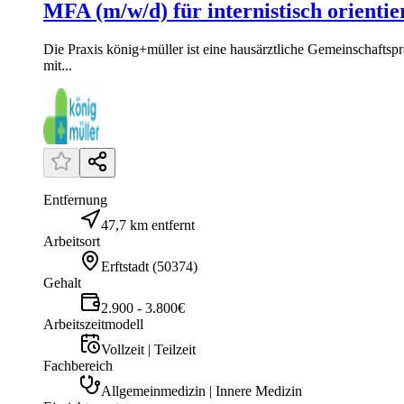
MFA (m/w/d) für internistisch orientie
Die Praxis könig+müller ist eine hausärztliche Gemeinschaftsp
mit...
Entfernung
47,7 km entfernt
Arbeitsort
Erftstadt
(
50374
)
Gehalt
2.900 - 3.800€
Arbeitszeitmodell
Vollzeit | Teilzeit
Fachbereich
Allgemeinmedizin | Innere Medizin