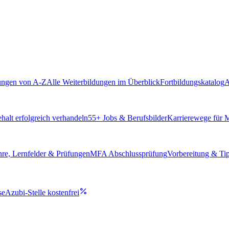
ungen von A-Z
Alle Weiterbildungen im Überblick
Fortbildungskatalog
A
alt erfolgreich verhandeln
55
+ Jobs & Berufsbilder
Karrierewege für
hre, Lernfelder & Prüfungen
MFA Abschlussprüfung
Vorbereitung & Ti
se
Azubi-Stelle kostenfrei