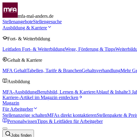
mfa-mal-anders.de
Stellenangebote
Stellengesuche
Ausbildung & Karriere
Fort- & Weiterbildung
Leitfaden Fort- & Weiterbildung
Wege, Förderung & Tipps
Weiterbild
Gehalt & Karriere
MFA Gehalt
Tabellen, Tarife & Branchen
Gehaltsverhandlung
Mehr Geh
Ausbildung
MFA-Ausbildung
Berufsbild, Lernen & Karriere
Ablauf & Inhalte
3 Ja
Karriere-Artikel im Magazin entdecken
Magazin
Für Arbeitgeber
Stellenanzeige schalten
MFAs direkt kontaktieren
Stellenpakete & Prei
Personalwissen
Tipps & Leitfäden für Arbeitgeber
Jobs finden