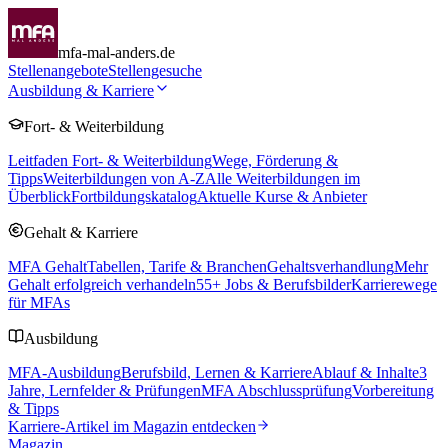
mfa-mal-anders.de
Stellenangebote
Stellengesuche
Ausbildung & Karriere
Fort- & Weiterbildung
Leitfaden Fort- & Weiterbildung
Wege, Förderung &
Tipps
Weiterbildungen von A-Z
Alle Weiterbildungen im
Überblick
Fortbildungskatalog
Aktuelle Kurse & Anbieter
Gehalt & Karriere
MFA Gehalt
Tabellen, Tarife & Branchen
Gehaltsverhandlung
Mehr
Gehalt erfolgreich verhandeln
55
+ Jobs & Berufsbilder
Karrierewege
für MFAs
Ausbildung
MFA-Ausbildung
Berufsbild, Lernen & Karriere
Ablauf & Inhalte
3
Jahre, Lernfelder & Prüfungen
MFA Abschlussprüfung
Vorbereitung
& Tipps
Karriere-Artikel im Magazin entdecken
Magazin