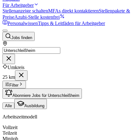
Für Arbeitgeber
Stellenanzeige schalten
MFAs direkt kontaktieren
Stellenpakete &
Preise
Azubi-Stelle kostenfrei
Personalwissen
Tipps & Leitfäden für Arbeitgeber
Jobs finden
Umkreis
25 km
Filter
Abonniere Jobs für Unterschleißheim
Alle
Ausbildung
Arbeitszeitmodell
Vollzeit
Teilzeit
Minijob