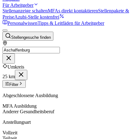
Für Arbeitgeber
Stellenanzeige schalten
MFAs direkt kontaktieren
Stellenpakete &
Preise
Azubi-Stelle kostenfrei
Personalwissen
Tipps & Leitfäden für Arbeitgeber
Stellengesuche finden
Umkreis
25 km
Filter
Abgeschlossene Ausbildung
MFA Ausbildung
Anderer Gesundheitsberuf
Anstellungsart
Vollzeit
Teilzeit