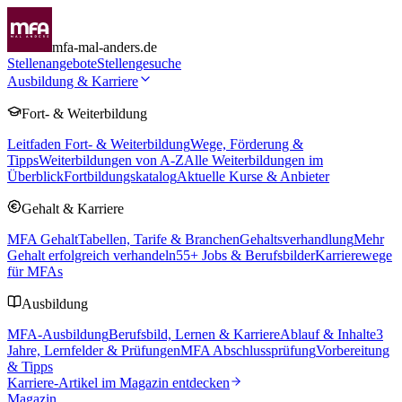
mfa-mal-anders.de
Stellenangebote
Stellengesuche
Ausbildung & Karriere
Fort- & Weiterbildung
Leitfaden Fort- & Weiterbildung
Wege, Förderung &
Tipps
Weiterbildungen von A-Z
Alle Weiterbildungen im
Überblick
Fortbildungskatalog
Aktuelle Kurse & Anbieter
Gehalt & Karriere
MFA Gehalt
Tabellen, Tarife & Branchen
Gehaltsverhandlung
Mehr
Gehalt erfolgreich verhandeln
55
+ Jobs & Berufsbilder
Karrierewege
für MFAs
Ausbildung
MFA-Ausbildung
Berufsbild, Lernen & Karriere
Ablauf & Inhalte
3
Jahre, Lernfelder & Prüfungen
MFA Abschlussprüfung
Vorbereitung
& Tipps
Karriere-Artikel im Magazin entdecken
Magazin