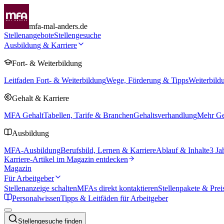
mfa-mal-anders.de
Stellenangebote
Stellengesuche
Ausbildung & Karriere
Fort- & Weiterbildung
Leitfaden Fort- & Weiterbildung
Wege, Förderung & Tipps
Weiterbild
Gehalt & Karriere
MFA Gehalt
Tabellen, Tarife & Branchen
Gehaltsverhandlung
Mehr Geh
Ausbildung
MFA-Ausbildung
Berufsbild, Lernen & Karriere
Ablauf & Inhalte
3 Ja
Karriere-Artikel im Magazin entdecken
Magazin
Für Arbeitgeber
Stellenanzeige schalten
MFAs direkt kontaktieren
Stellenpakete & Prei
Personalwissen
Tipps & Leitfäden für Arbeitgeber
Stellengesuche finden