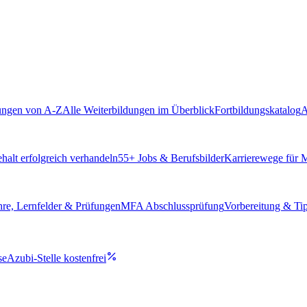
ungen von A-Z
Alle Weiterbildungen im Überblick
Fortbildungskatalog
A
alt erfolgreich verhandeln
55
+ Jobs & Berufsbilder
Karrierewege für
hre, Lernfelder & Prüfungen
MFA Abschlussprüfung
Vorbereitung & Ti
se
Azubi-Stelle kostenfrei