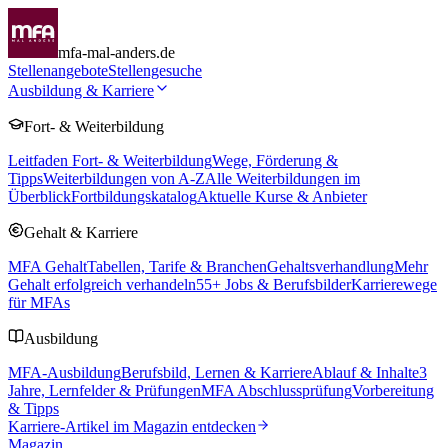
mfa-mal-anders.de
Stellenangebote
Stellengesuche
Ausbildung & Karriere
Fort- & Weiterbildung
Leitfaden Fort- & Weiterbildung
Wege, Förderung &
Tipps
Weiterbildungen von A-Z
Alle Weiterbildungen im
Überblick
Fortbildungskatalog
Aktuelle Kurse & Anbieter
Gehalt & Karriere
MFA Gehalt
Tabellen, Tarife & Branchen
Gehaltsverhandlung
Mehr
Gehalt erfolgreich verhandeln
55
+ Jobs & Berufsbilder
Karrierewege
für MFAs
Ausbildung
MFA-Ausbildung
Berufsbild, Lernen & Karriere
Ablauf & Inhalte
3
Jahre, Lernfelder & Prüfungen
MFA Abschlussprüfung
Vorbereitung
& Tipps
Karriere-Artikel im Magazin entdecken
Magazin