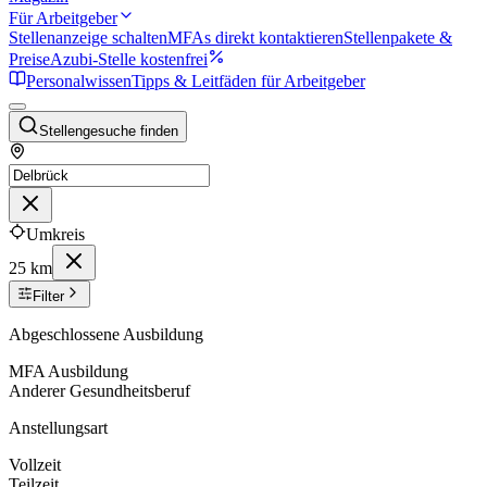
Für Arbeitgeber
Stellenanzeige schalten
MFAs direkt kontaktieren
Stellenpakete &
Preise
Azubi-Stelle kostenfrei
Personalwissen
Tipps & Leitfäden für Arbeitgeber
Stellengesuche finden
Umkreis
25 km
Filter
Abgeschlossene Ausbildung
MFA Ausbildung
Anderer Gesundheitsberuf
Anstellungsart
Vollzeit
Teilzeit