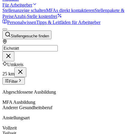
Für Arbeitgeber
Stellenanzeige schalten
MFAs direkt kontaktieren
Stellenpakete &
Preise
Azubi-Stelle kostenfrei
Personalwissen
Tipps & Leitfäden für Arbeitgeber
Stellengesuche finden
Umkreis
25 km
Filter
Abgeschlossene Ausbildung
MFA Ausbildung
Anderer Gesundheitsberuf
Anstellungsart
Vollzeit
Teilzeit