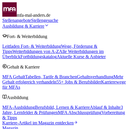
mfa-mal-anders.de
Stellenangebote
Stellengesuche
Ausbildung & Karriere
Fort- & Weiterbildung
Leitfaden Fort- & Weiterbildung
Wege, Förderung &
Tipps
Weiterbildungen von A-Z
Alle Weiterbildungen im
Überblick
Fortbildungskatalog
Aktuelle Kurse & Anbieter
Gehalt & Karriere
MFA Gehalt
Tabellen, Tarife & Branchen
Gehaltsverhandlung
Mehr
Gehalt erfolgreich verhandeln
55
+ Jobs & Berufsbilder
Karrierewege
für MFAs
Ausbildung
MFA-Ausbildung
Berufsbild, Lernen & Karriere
Ablauf & Inhalte
3
Jahre, Lernfelder & Prüfungen
MFA Abschlussprüfung
Vorbereitung
& Tipps
Karriere-Artikel im Magazin entdecken
Magazin