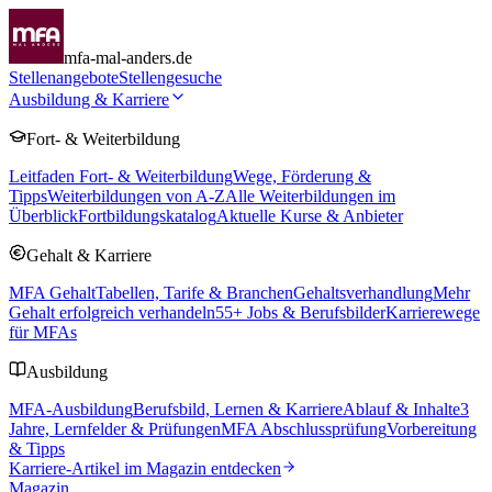
mfa-mal-anders.de
Stellenangebote
Stellengesuche
Ausbildung & Karriere
Fort- & Weiterbildung
Leitfaden Fort- & Weiterbildung
Wege, Förderung &
Tipps
Weiterbildungen von A-Z
Alle Weiterbildungen im
Überblick
Fortbildungskatalog
Aktuelle Kurse & Anbieter
Gehalt & Karriere
MFA Gehalt
Tabellen, Tarife & Branchen
Gehaltsverhandlung
Mehr
Gehalt erfolgreich verhandeln
55
+ Jobs & Berufsbilder
Karrierewege
für MFAs
Ausbildung
MFA-Ausbildung
Berufsbild, Lernen & Karriere
Ablauf & Inhalte
3
Jahre, Lernfelder & Prüfungen
MFA Abschlussprüfung
Vorbereitung
& Tipps
Karriere-Artikel im Magazin entdecken
Magazin