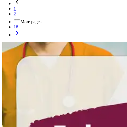
1
2
More pages
16