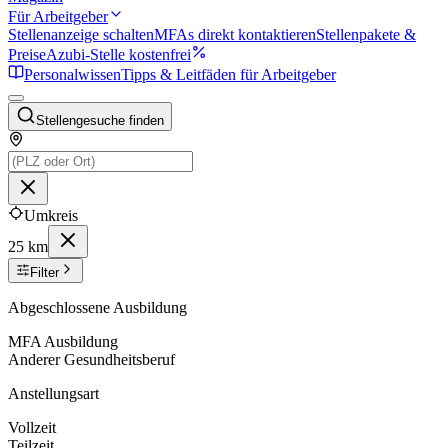
Für Arbeitgeber
Stellenanzeige schalten
MFAs direkt kontaktieren
Stellenpakete &
Preise
Azubi-Stelle kostenfrei
Personalwissen
Tipps & Leitfäden für Arbeitgeber
Stellengesuche finden
Umkreis
25 km
Filter
Abgeschlossene Ausbildung
MFA Ausbildung
Anderer Gesundheitsberuf
Anstellungsart
Vollzeit
Teilzeit