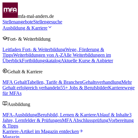
mfa-mal-anders.de
Stellenangebote
Stellengesuche
Ausbildung & Karriere
Fort- & Weiterbildung
Leitfaden Fort- & Weiterbildung
Wege, Förderung &
Tipps
Weiterbildungen von A-Z
Alle Weiterbildungen im
Überblick
Fortbildungskatalog
Aktuelle Kurse & Anbieter
Gehalt & Karriere
MFA Gehalt
Tabellen, Tarife & Branchen
Gehaltsverhandlung
Mehr
Gehalt erfolgreich verhandeln
55
+ Jobs & Berufsbilder
Karrierewege
für MFAs
Ausbildung
MFA-Ausbildung
Berufsbild, Lernen & Karriere
Ablauf & Inhalte
3
Jahre, Lernfelder & Prüfungen
MFA Abschlussprüfung
Vorbereitung
& Tipps
Karriere-Artikel im Magazin entdecken
Magazin