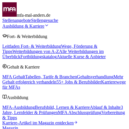
mfa-mal-anders.de
Stellenangebote
Stellengesuche
Ausbildung & Karriere
Fort- & Weiterbildung
Leitfaden Fort- & Weiterbildung
Wege, Förderung &
Tipps
Weiterbildungen von A-Z
Alle Weiterbildungen im
Überblick
Fortbildungskatalog
Aktuelle Kurse & Anbieter
Gehalt & Karriere
MFA Gehalt
Tabellen, Tarife & Branchen
Gehaltsverhandlung
Mehr
Gehalt erfolgreich verhandeln
55
+ Jobs & Berufsbilder
Karrierewege
für MFAs
Ausbildung
MFA-Ausbildung
Berufsbild, Lernen & Karriere
Ablauf & Inhalte
3
Jahre, Lernfelder & Prüfungen
MFA Abschlussprüfung
Vorbereitung
& Tipps
Karriere-Artikel im Magazin entdecken
Magazin