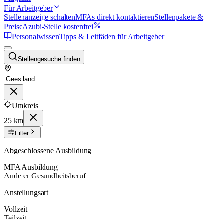
Für Arbeitgeber
Stellenanzeige schalten
MFAs direkt kontaktieren
Stellenpakete &
Preise
Azubi-Stelle kostenfrei
Personalwissen
Tipps & Leitfäden für Arbeitgeber
Stellengesuche finden
Umkreis
25 km
Filter
Abgeschlossene Ausbildung
MFA Ausbildung
Anderer Gesundheitsberuf
Anstellungsart
Vollzeit
Teilzeit