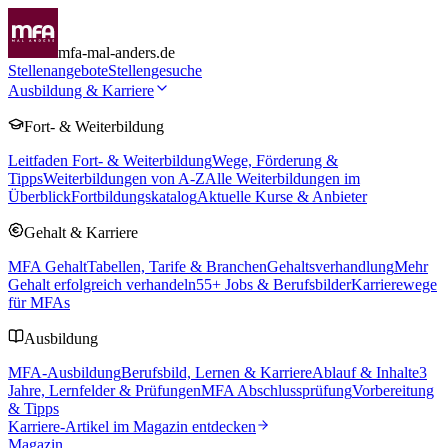
mfa-mal-anders.de
Stellenangebote
Stellengesuche
Ausbildung & Karriere
Fort- & Weiterbildung
Leitfaden Fort- & Weiterbildung
Wege, Förderung &
Tipps
Weiterbildungen von A-Z
Alle Weiterbildungen im
Überblick
Fortbildungskatalog
Aktuelle Kurse & Anbieter
Gehalt & Karriere
MFA Gehalt
Tabellen, Tarife & Branchen
Gehaltsverhandlung
Mehr
Gehalt erfolgreich verhandeln
55
+ Jobs & Berufsbilder
Karrierewege
für MFAs
Ausbildung
MFA-Ausbildung
Berufsbild, Lernen & Karriere
Ablauf & Inhalte
3
Jahre, Lernfelder & Prüfungen
MFA Abschlussprüfung
Vorbereitung
& Tipps
Karriere-Artikel im Magazin entdecken
Magazin