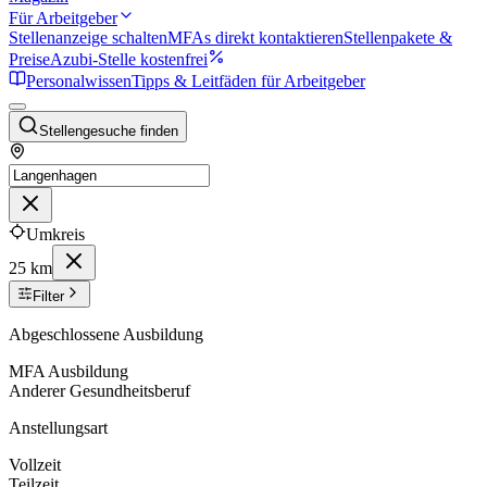
Für Arbeitgeber
Stellenanzeige schalten
MFAs direkt kontaktieren
Stellenpakete &
Preise
Azubi-Stelle kostenfrei
Personalwissen
Tipps & Leitfäden für Arbeitgeber
Stellengesuche finden
Umkreis
25 km
Filter
Abgeschlossene Ausbildung
MFA Ausbildung
Anderer Gesundheitsberuf
Anstellungsart
Vollzeit
Teilzeit