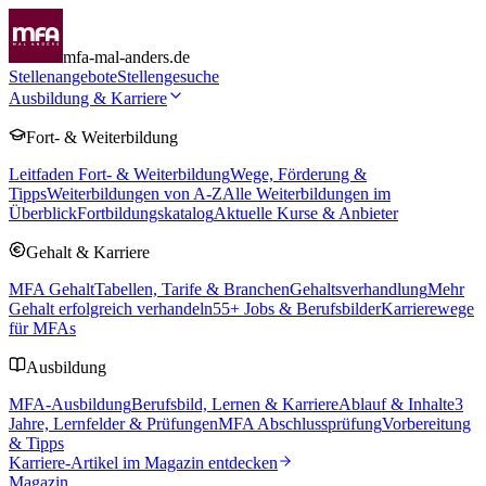
mfa-mal-anders.de
Stellenangebote
Stellengesuche
Ausbildung & Karriere
Fort- & Weiterbildung
Leitfaden Fort- & Weiterbildung
Wege, Förderung &
Tipps
Weiterbildungen von A-Z
Alle Weiterbildungen im
Überblick
Fortbildungskatalog
Aktuelle Kurse & Anbieter
Gehalt & Karriere
MFA Gehalt
Tabellen, Tarife & Branchen
Gehaltsverhandlung
Mehr
Gehalt erfolgreich verhandeln
55
+ Jobs & Berufsbilder
Karrierewege
für MFAs
Ausbildung
MFA-Ausbildung
Berufsbild, Lernen & Karriere
Ablauf & Inhalte
3
Jahre, Lernfelder & Prüfungen
MFA Abschlussprüfung
Vorbereitung
& Tipps
Karriere-Artikel im Magazin entdecken
Magazin