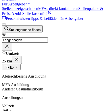
Für Arbeitgeber
Stellenanzeige schalten
MFAs direkt kontaktieren
Stellenpakete &
Preise
Azubi-Stelle kostenfrei
Personalwissen
Tipps & Leitfäden für Arbeitgeber
Stellengesuche finden
Umkreis
25 km
Filter
Abgeschlossene Ausbildung
MFA Ausbildung
Anderer Gesundheitsberuf
Anstellungsart
Vollzeit
Teilzeit