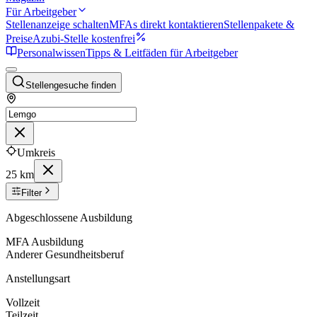
Für Arbeitgeber
Stellenanzeige schalten
MFAs direkt kontaktieren
Stellenpakete &
Preise
Azubi-Stelle kostenfrei
Personalwissen
Tipps & Leitfäden für Arbeitgeber
Stellengesuche finden
Umkreis
25 km
Filter
Abgeschlossene Ausbildung
MFA Ausbildung
Anderer Gesundheitsberuf
Anstellungsart
Vollzeit
Teilzeit