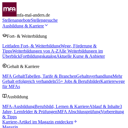
mfa-mal-anders.de
Stellenangebote
Stellengesuche
Ausbildung & Karriere
Fort- & Weiterbildung
Leitfaden Fort- & Weiterbildung
Wege, Förderung &
Tipps
Weiterbildungen von A-Z
Alle Weiterbildungen im
Überblick
Fortbildungskatalog
Aktuelle Kurse & Anbieter
Gehalt & Karriere
MFA Gehalt
Tabellen, Tarife & Branchen
Gehaltsverhandlung
Mehr
Gehalt erfolgreich verhandeln
55
+ Jobs & Berufsbilder
Karrierewege
für MFAs
Ausbildung
MFA-Ausbildung
Berufsbild, Lernen & Karriere
Ablauf & Inhalte
3
Jahre, Lernfelder & Prüfungen
MFA Abschlussprüfung
Vorbereitung
& Tipps
Karriere-Artikel im Magazin entdecken
Magazin