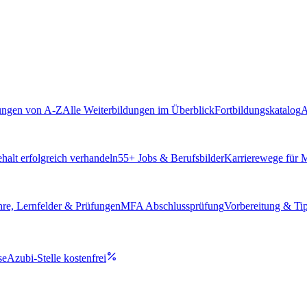
ungen von A-Z
Alle Weiterbildungen im Überblick
Fortbildungskatalog
A
alt erfolgreich verhandeln
55
+ Jobs & Berufsbilder
Karrierewege für
hre, Lernfelder & Prüfungen
MFA Abschlussprüfung
Vorbereitung & Ti
se
Azubi-Stelle kostenfrei