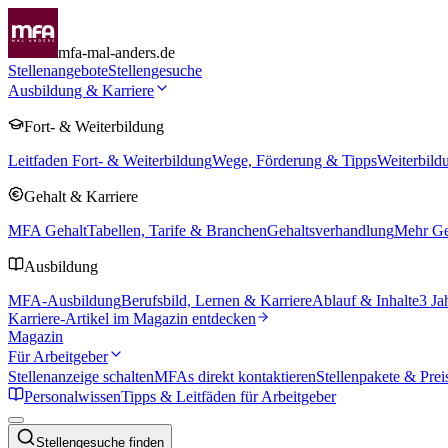
mfa-mal-anders.de
Stellenangebote
Stellengesuche
Ausbildung & Karriere
Fort- & Weiterbildung
Leitfaden Fort- & Weiterbildung
Wege, Förderung & Tipps
Weiterbild
Gehalt & Karriere
MFA Gehalt
Tabellen, Tarife & Branchen
Gehaltsverhandlung
Mehr Geh
Ausbildung
MFA-Ausbildung
Berufsbild, Lernen & Karriere
Ablauf & Inhalte
3 Ja
Karriere-Artikel im Magazin entdecken
Magazin
Für Arbeitgeber
Stellenanzeige schalten
MFAs direkt kontaktieren
Stellenpakete & Prei
Personalwissen
Tipps & Leitfäden für Arbeitgeber
Stellengesuche finden