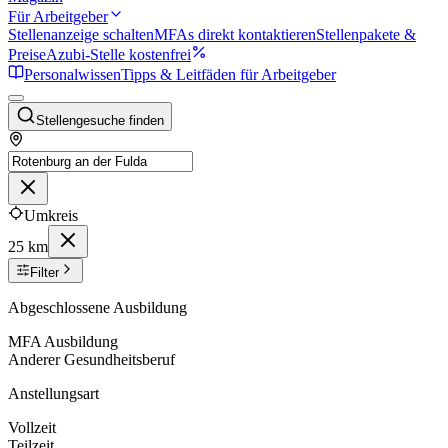
Für Arbeitgeber
Stellenanzeige schalten
MFAs direkt kontaktieren
Stellenpakete &
Preise
Azubi-Stelle kostenfrei
Personalwissen
Tipps & Leitfäden für Arbeitgeber
Stellengesuche finden
Umkreis
25 km
Filter
Abgeschlossene Ausbildung
MFA Ausbildung
Anderer Gesundheitsberuf
Anstellungsart
Vollzeit
Teilzeit