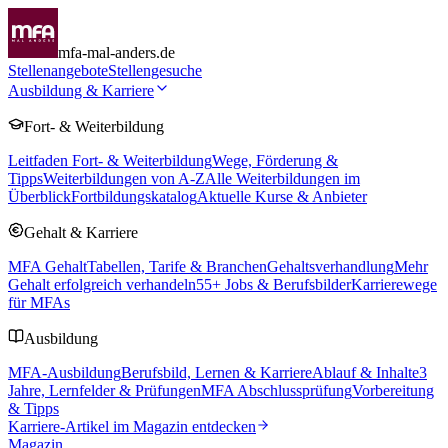
mfa-mal-anders.de
Stellenangebote
Stellengesuche
Ausbildung & Karriere
Fort- & Weiterbildung
Leitfaden Fort- & Weiterbildung
Wege, Förderung &
Tipps
Weiterbildungen von A-Z
Alle Weiterbildungen im
Überblick
Fortbildungskatalog
Aktuelle Kurse & Anbieter
Gehalt & Karriere
MFA Gehalt
Tabellen, Tarife & Branchen
Gehaltsverhandlung
Mehr
Gehalt erfolgreich verhandeln
55
+ Jobs & Berufsbilder
Karrierewege
für MFAs
Ausbildung
MFA-Ausbildung
Berufsbild, Lernen & Karriere
Ablauf & Inhalte
3
Jahre, Lernfelder & Prüfungen
MFA Abschlussprüfung
Vorbereitung
& Tipps
Karriere-Artikel im Magazin entdecken
Magazin